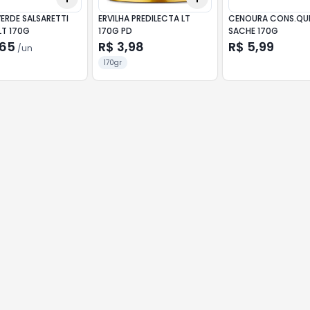
ERDE SALSARETTI
ERVILHA PREDILECTA LT
CENOURA CONS.QU
LT 170G
170G PD
SACHE 170G
,65
R$ 3,98
R$ 5,99
/
un
170gr