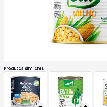
Produtos similares
Add
Add
+
3
+
5
+
10
+
3
+
5
+