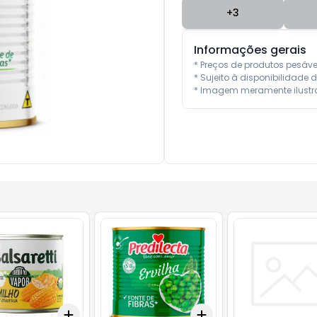
+
3
Informações gerais
* Preços de produtos pesáv
* Sujeito à disponibilidade d
* Imagem meramente ilustra
Add
Add
10
+
3
+
5
+
10
+
3
+
5
+
10