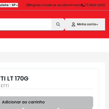
lista
-
SP
Regiões e horários de atendimento
(11) 4031-2400
Minha conta
TI LT 170G
:
ETTI
Adicionar ao carrinho
Subtotal:
R$ 0,00