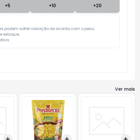
+
5
+
10
+
20
eis podem sofrer variação de acordo com o peso;

e estoque;

tiva;
Ver mais
Add
Add
Add
+
3
+
5
+
10
+
3
+
5
+
10
+
3