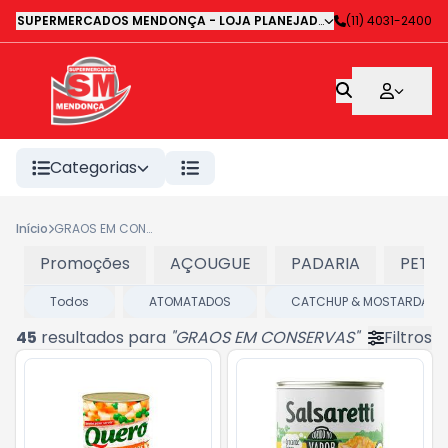
SUPERMERCADOS MENDONÇA - LOJA PLANEJADA 1
-
(11) 4031-2400
Avenida Deputa
Categorias
Início
GRAOS EM CONSERVAS
Promoções
AÇOUGUE
PADARIA
PET
Todos
ATOMATADOS
CATCHUP & MOSTARDA
45
resultados para
"
GRAOS EM CONSERVAS
"
Filtros