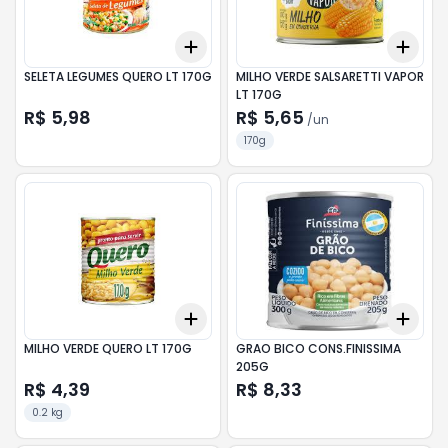
Add
Add
+
3
+
5
+
10
+
3
SELETA LEGUMES QUERO LT 170G
MILHO VERDE SALSARETTI VAPOR
LT 170G
R$ 5,98
R$ 5,65
/
un
170g
Add
Add
+
3
+
5
+
10
+
3
MILHO VERDE QUERO LT 170G
GRAO BICO CONS.FINISSIMA
205G
R$ 4,39
R$ 8,33
0.2 kg