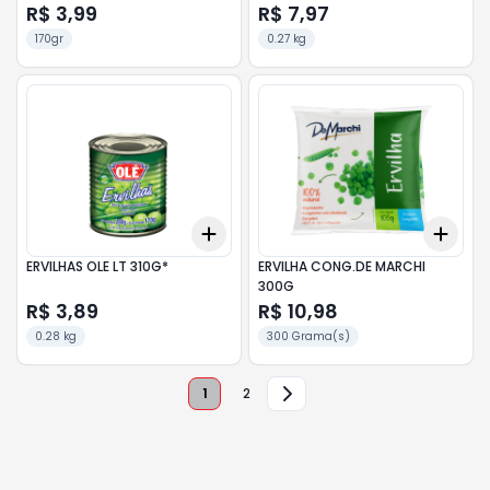
R$ 3,99
R$ 7,97
170gr
0.27 kg
Add
Add
+
3
+
5
+
10
+
3
ERVILHAS OLE LT 310G*
ERVILHA CONG.DE MARCHI
300G
R$ 3,89
R$ 10,98
0.28 kg
300 Grama(s)
1
2