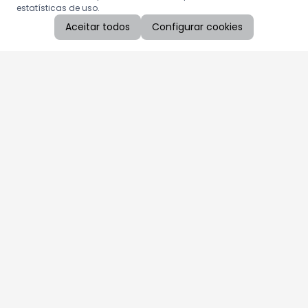
estatísticas de uso.
Aceitar todos
Configurar cookies
Aproveite as nossas promoções!
Cadastre seu e-mail e receba ofertas exclusivas.
QUERO RECEBER