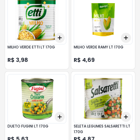
Add
Add
+
3
+
5
+
10
+
3
MILHO VERDE ETTI LT 170G
MILHO VERDE RAMY LT 170G
R$ 3,98
R$ 4,69
Add
Add
+
3
+
5
+
10
+
3
DUETO FUGINI LT 170G
SELETA LEGUMES SALSARETTI LT
170G
R$ 5,63
R$ 4,87