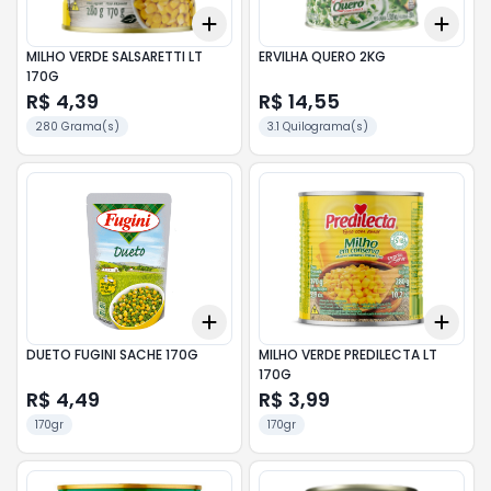
Add
Add
+
3
+
5
+
10
+
3
MILHO VERDE SALSARETTI LT
ERVILHA QUERO 2KG
170G
R$ 4,39
R$ 14,55
280 Grama(s)
3.1 Quilograma(s)
Add
Add
+
3
+
5
+
10
+
3
DUETO FUGINI SACHE 170G
MILHO VERDE PREDILECTA LT
170G
R$ 4,49
R$ 3,99
170gr
170gr