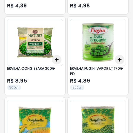
R$ 4,39
R$ 4,98
Add
Add
+
3
+
5
+
10
+
3
ERVILHA CONG.SEARA 300G
ERVILHA FUGINI VAPOR LT 170G
PD
R$ 8,95
R$ 4,89
300gr
200gr