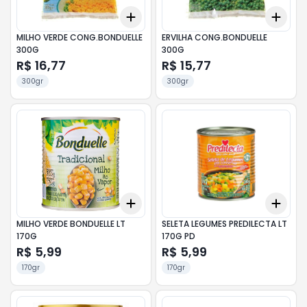
Add
Add
+
3
+
5
+
10
+
3
MILHO VERDE CONG.BONDUELLE
ERVILHA CONG.BONDUELLE
300G
300G
R$ 16,77
R$ 15,77
300gr
300gr
Add
Add
+
3
+
5
+
10
+
3
MILHO VERDE BONDUELLE LT
SELETA LEGUMES PREDILECTA LT
170G
170G PD
R$ 5,99
R$ 5,99
170gr
170gr