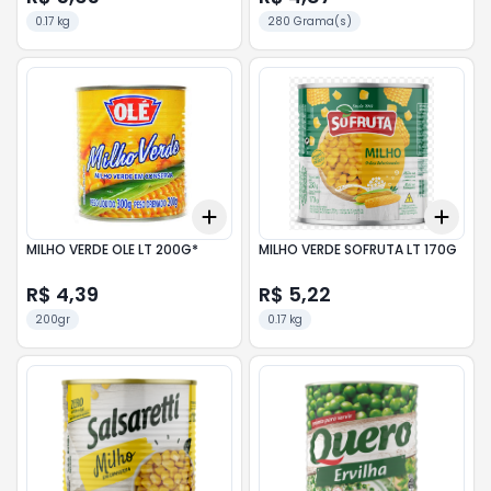
0.17 kg
280 Grama(s)
Add
Add
+
3
+
5
+
10
+
3
MILHO VERDE OLE LT 200G*
MILHO VERDE SOFRUTA LT 170G
R$ 4,39
R$ 5,22
200gr
0.17 kg