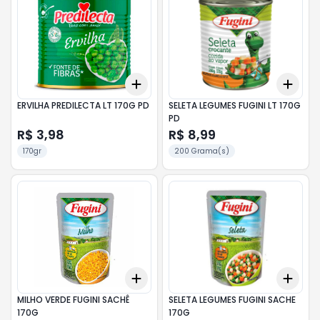
Add
Add
+
3
+
5
+
10
+
3
ERVILHA PREDILECTA LT 170G PD
SELETA LEGUMES FUGINI LT 170G
PD
R$ 3,98
R$ 8,99
170gr
200 Grama(s)
Add
Add
+
3
+
5
+
10
+
3
MILHO VERDE FUGINI SACHÊ
SELETA LEGUMES FUGINI SACHE
170G
170G