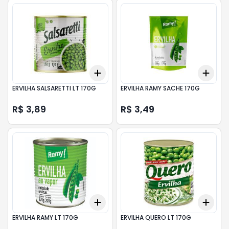
Add
Add
+
3
+
5
+
10
+
3
ERVILHA SALSARETTI LT 170G
ERVILHA RAMY SACHE 170G
R$ 3,89
R$ 3,49
Add
Add
+
3
+
5
+
10
+
3
ERVILHA RAMY LT 170G
ERVILHA QUERO LT 170G