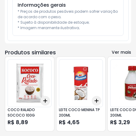
Informações gerais
* Preços de produtos pesáveis podem sofrer variação 
de acordo com o peso;

* Sujeito à disponibilidade de estoque;

* Imagem meramente ilustrativa;
Produtos similares
Ver mais
Add
Add
+
3
+
5
+
10
+
3
+
5
+
10
COCO RALADO
LEITE COCO MENINA TP
LEITE COCO 
SOCOCO 100G
200ML
200ML
R$ 8,89
R$ 4,65
R$ 3,29