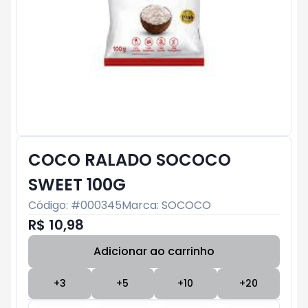
COCO RALADO SOCOCO
SWEET 100G
Código: #
000345
Marca:
SOCOCO
R$ 10,98
Adicionar ao carrinho
Subtotal:
R$ 0
+
3
+
5
+
10
+
20