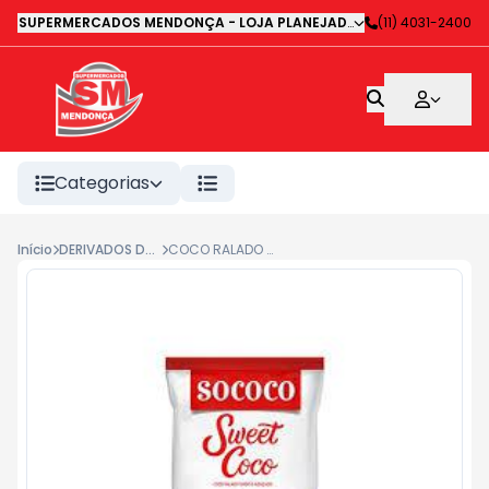
SUPERMERCADOS MENDONÇA - LOJA PLANEJADA 1
-
(11) 4031-2400
Avenida Deputa
Categorias
Início
DERIVADOS DE COCO
COCO RALADO SOCOCO SWEET 100G