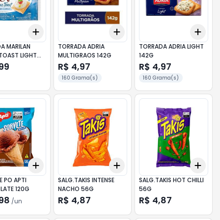
Add
Add
Add
10
+
3
+
5
+
10
+
3
+
5
+
10
+
3
A MARILAN
TORRADA ADRIA
TORRADA ADRIA LIGHT
TOAST LIGHT
MULTIGRAOS 142G
142G
,99
R$ 4,97
R$ 4,97
160 Grama(s)
160 Grama(s)
Add
Add
Add
10
+
3
+
5
+
10
+
3
+
5
+
10
+
3
E PO APTI
SALG.TAKIS INTENSE
SALG.TAKIS HOT CHILLI
ATE 120G
NACHO 56G
56G
,98
R$ 4,87
R$ 4,87
/
un