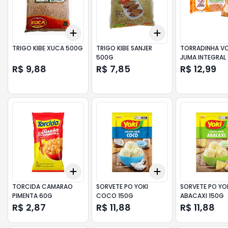
Add
Add
+
3
+
5
+
10
+
3
+
5
+
10
TRIGO KIBE XUCA 500G
TRIGO KIBE SANJER
TORRADINHA V
500G
JUMA INTEGRAL
R$ 9,88
R$ 7,85
R$ 12,99
Add
Add
+
3
+
5
+
10
+
3
+
5
+
10
TORCIDA CAMARAO
SORVETE PO YOKI
SORVETE PO YO
PIMENTA 60G
COCO 150G
ABACAXI 150G
R$ 2,87
R$ 11,88
R$ 11,88