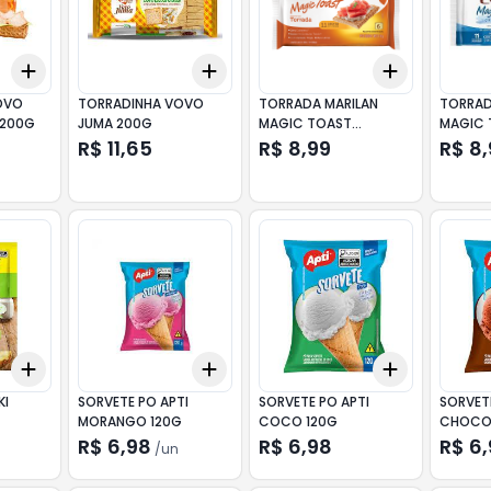
Add
Add
Add
+
3
+
5
+
10
+
3
+
5
+
10
+
3
+
5
+
OVO
TORRADINHA VOVO
TORRADA MARILAN
TORRAD
 200G
JUMA 200G
MAGIC TOAST
MAGIC 
ORIGINAL 110G
110G
R$ 11,65
R$ 8,99
R$ 8
Add
Add
Add
+
3
+
5
+
10
+
3
+
5
+
10
+
3
+
5
+
KI
SORVETE PO APTI
SORVETE PO APTI
SORVET
MORANGO 120G
COCO 120G
CHOCOL
R$ 6,98
R$ 6,98
R$ 6
/
un