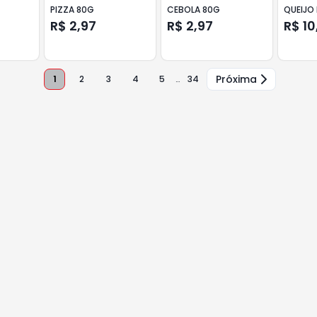
PIZZA 80G
CEBOLA 80G
QUEIJO
R$ 2,97
R$ 2,97
R$ 10
Próxima
1
2
3
4
5
…
34