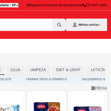
lista
-
SP
Regiões e horários de atendimento
(11) 4031-2400
Minha conta
E
LOJA
LIMPEZA
DIET & LIGHT
LATICÍNIO
DE LEITE
FARINHA TRIGO & FERMENTO
SALGADINHOS & SN
Filtros