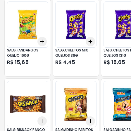
Add
Add
+
3
+
5
+
10
+
3
+
5
+
10
SALG.FANDANGOS
SALG.CHEETOS MIX
SALG.CHEETOS 
QUEIJO 160G
QUEIJOS 36G
QUEIJOS 131G
R$ 15,65
R$ 4,45
R$ 15,65
Add
Add
+
3
+
5
+
10
+
3
+
5
+
10
SALG.BISNACK PANCO
SALGADINHO FABITOS
SALGADINHO FA