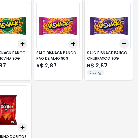
Add
Add
Add
10
+
3
+
5
+
10
+
3
+
5
+
10
+
3
ISNACK PANCO
SALG.BISNACK PANCO
SALG.BISNACK PANCO
XICANA 80G
PAO DE ALHO 80G
CHURRASCO 80G
,87
R$ 2,87
R$ 2,87
0.08 kg
Add
10
+
3
+
5
+
10
INHO DORITOS