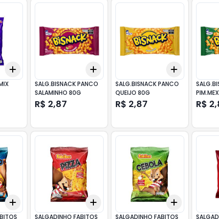
Add
Add
Add
+
3
+
5
+
10
+
3
+
5
+
10
+
3
+
5
+
MIX
SALG.BISNACK PANCO
SALG.BISNACK PANCO
SALG.B
SALAMINHO 80G
QUEIJO 80G
PIM.ME
R$ 2,87
R$ 2,87
R$ 2
Add
Add
Add
+
3
+
5
+
10
+
3
+
5
+
10
+
3
+
5
+
BITOS
SALGADINHO FABITOS
SALGADINHO FABITOS
SALGAD