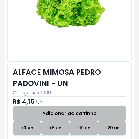
ALFACE MIMOSA PEDRO
PADOVINI - UN
Código: #
511339
R$ 4,15
/
un
Adicionar ao carrinho
Subtotal:
R$ 0
+
3
un
+
5
un
+
10
un
+
20
un