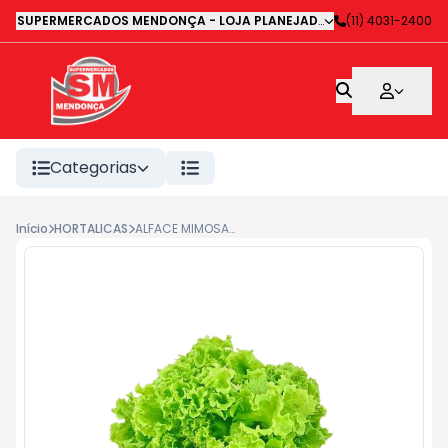
SUPERMERCADOS MENDONÇA - LOJA PLANEJADA 1
-
(11) 4031-2400
Avenida Deputa
Categorias
Início
HORTALICAS
ALFACE MIMOSA PEDRO PADOVINI - UN