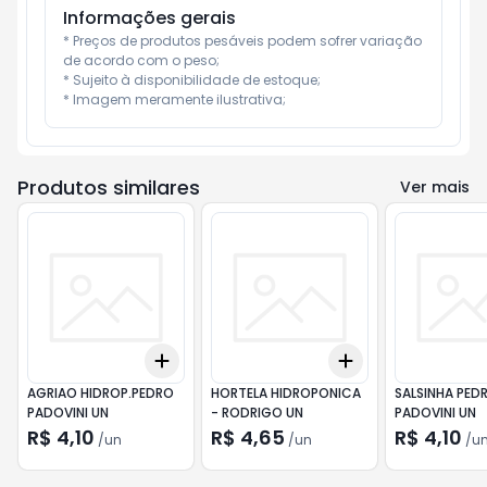
Informações gerais
* Preços de produtos pesáveis podem sofrer variação 
de acordo com o peso;

* Sujeito à disponibilidade de estoque;

* Imagem meramente ilustrativa;
Produtos similares
Ver mais
Add
Add
+
3
+
5
+
10
+
3
+
5
+
10
AGRIAO HIDROP.PEDRO
HORTELA HIDROPONICA
SALSINHA PED
PADOVINI UN
- RODRIGO UN
PADOVINI UN
R$ 4,10
R$ 4,65
R$ 4,10
/
un
/
un
/
u