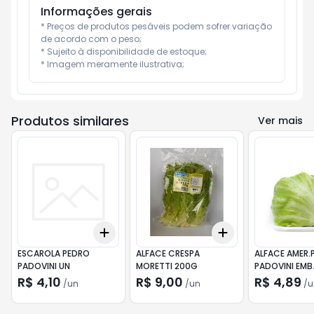
Informações gerais
* Preços de produtos pesáveis podem sofrer variação 
de acordo com o peso;

* Sujeito à disponibilidade de estoque;

* Imagem meramente ilustrativa;
Produtos similares
Ver mais
Add
Add
+
3
+
5
+
10
+
3
+
5
+
10
ESCAROLA PEDRO
ALFACE CRESPA
ALFACE AMER.
PADOVINI UN
MORETTI 200G
PADOVINI EMB
R$ 4,10
R$ 9,00
R$ 4,89
/
un
/
un
/
u