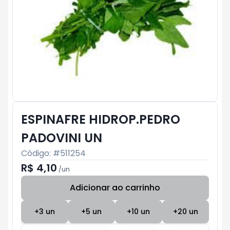
ESPINAFRE HIDROP.PEDRO
PADOVINI UN
Código: #
511254
R$ 4,10
/
un
Adicionar ao carrinho
Subtotal:
R$ 0
+
3
un
+
5
un
+
10
un
+
20
un