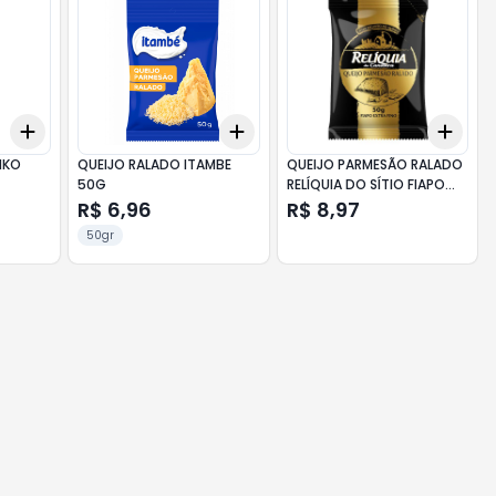
Add
Add
Add
+
3
+
5
+
10
+
3
+
5
+
10
+
3
NKO
QUEIJO RALADO ITAMBE
QUEIJO PARMESÃO RALADO
50G
RELÍQUIA DO SÍTIO FIAPO
EXTRAFINO 50G
R$ 6,96
R$ 8,97
50gr