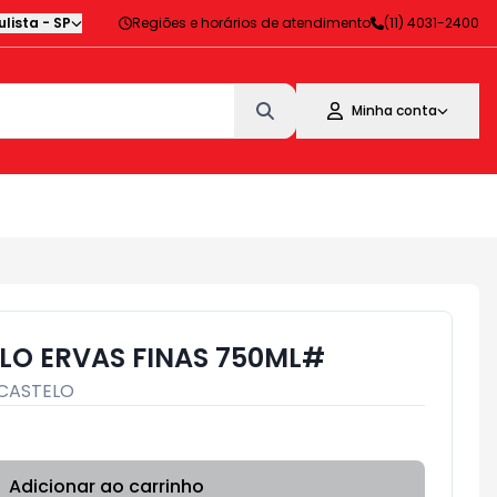
lista
-
SP
Regiões e horários de atendimento
(11) 4031-2400
Minha conta
LO ERVAS FINAS 750ML#
CASTELO
Adicionar ao carrinho
Subtotal:
R$ 0,00