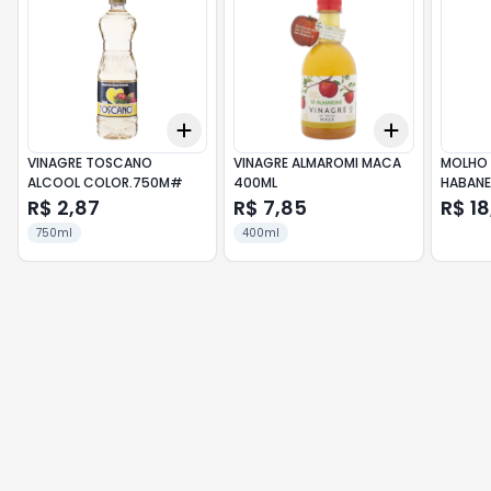
Add
Add
+
3
+
5
+
10
+
3
+
5
+
VINAGRE TOSCANO
VINAGRE ALMAROMI MACA
MOLHO 
ALCOOL COLOR.750M#
400ML
HABANE
R$ 2,87
R$ 7,85
R$ 18
750ml
400ml