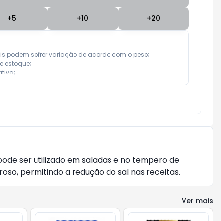
+
5
+
10
+
20
eis podem sofrer variação de acordo com o peso;

e estoque;

tiva;
pode ser utilizado em saladas e no tempero de
oso, permitindo a redução do sal nas receitas.
Ver mais