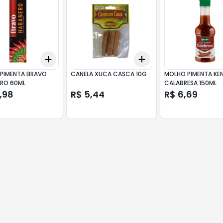
Add
Add
10
+
3
+
5
+
10
+
3
+
5
+
10
PIMENTA BRAVO
CANELA XUCA CASCA 10G
MOLHO PIMENTA KE
RO 60ML
CALABRESA 150ML
,98
R$ 5,44
R$ 6,69