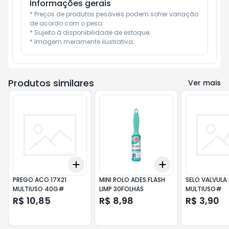
Informações gerais
* Preços de produtos pesáveis podem sofrer variação 
de acordo com o peso;

* Sujeito à disponibilidade de estoque;

* Imagem meramente ilustrativa;
Produtos similares
Ver mais
Add
Add
+
3
+
5
+
10
+
3
+
5
+
10
PREGO ACO 17X21
MINI ROLO ADES.FLASH
SELO VALVULA
MULTIUSO 40G#
LIMP 30FOLHAS
MULTIUSO#
R$ 10,85
R$ 8,98
R$ 3,90