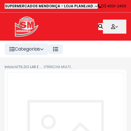
SUPERMERCADOS MENDONÇA - LOJA PLANEJADA 1
-
(11) 4031-2400
Avenida Deputa
Categorias
Início
UTIL.DO LAR E MANUTENÇAO
TRINCHA MULTI-USO C.CABO PLASTICO 1 1/2