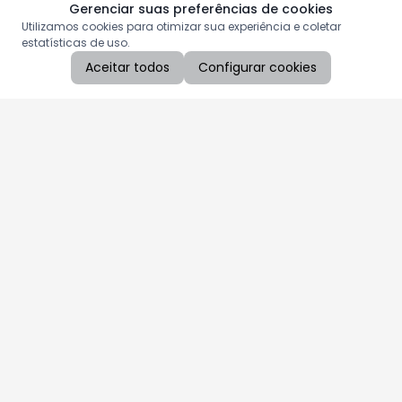
Gerenciar suas preferências de cookies
Utilizamos cookies para otimizar sua experiência e coletar
estatísticas de uso.
Aceitar todos
Configurar cookies
Aproveite as nossas promoções!
Cadastre seu e-mail e receba ofertas exclusivas.
QUERO RECEBER