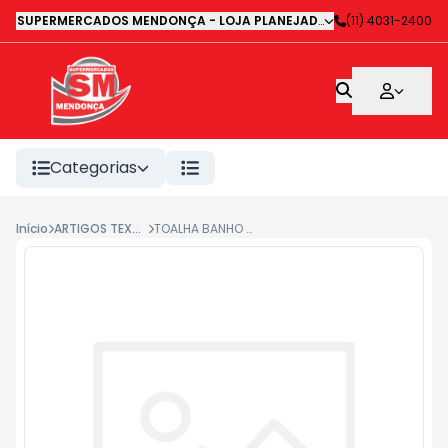
SUPERMERCADOS MENDONÇA - LOJA PLANEJADA 1
-
(11) 4031-2400
Avenida Deputa
Categorias
Início
ARTIGOS TEXTEIS
TOALHA BANHO DECOR VERDE 62X120CM