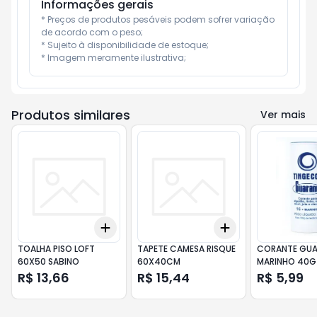
Informações gerais
* Preços de produtos pesáveis podem sofrer variação 
de acordo com o peso;

* Sujeito à disponibilidade de estoque;

* Imagem meramente ilustrativa;
Produtos similares
Ver mais
Add
Add
+
3
+
5
+
10
+
3
+
5
+
10
TOALHA PISO LOFT
TAPETE CAMESA RISQUE
CORANTE GUA
60X50 SABINO
60X40CM
MARINHO 40G
R$ 13,66
R$ 15,44
R$ 5,99