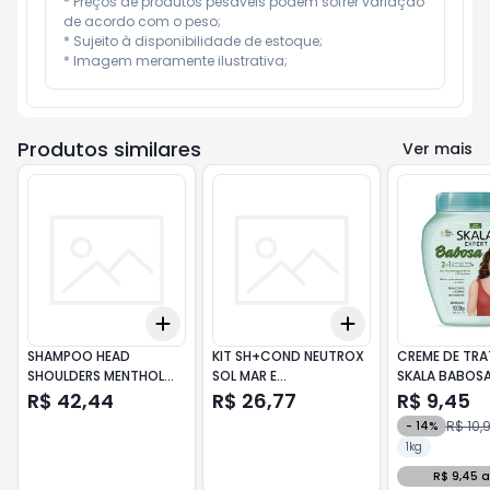
* Preços de produtos pesáveis podem sofrer variação 
de acordo com o peso;

* Sujeito à disponibilidade de estoque;

* Imagem meramente ilustrativa;
Produtos similares
Ver mais
Add
Add
+
3
+
5
+
10
+
3
+
5
+
10
SHAMPOO HEAD
KIT SH+COND NEUTROX
CREME DE TR
SHOULDERS MENTHOL
SOL MAR E
SKALA BABOSA
SPORT 400ML
TARD.300+200ML
R$ 42,44
R$ 26,77
R$ 9,45
R$ 10,
-
14
%
1kg
R$ 9,45 a