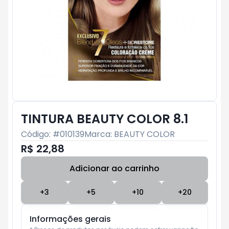
TINTURA BEAUTY COLOR 8.1
Código: #
010139
Marca:
BEAUTY COLOR
R$ 22,88
Adicionar ao carrinho
Subtotal:
R$ 0
+
3
+
5
+
10
+
20
Informações gerais