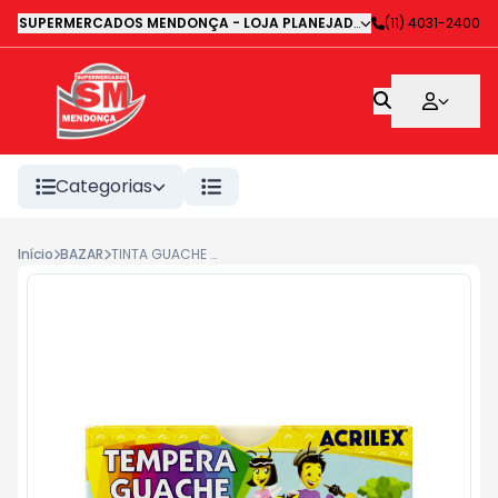
SUPERMERCADOS MENDONÇA - LOJA PLANEJADA 1
-
(11) 4031-2400
Avenida Deputa
Categorias
Início
BAZAR
TINTA GUACHE ABELHINHAS 6UN#