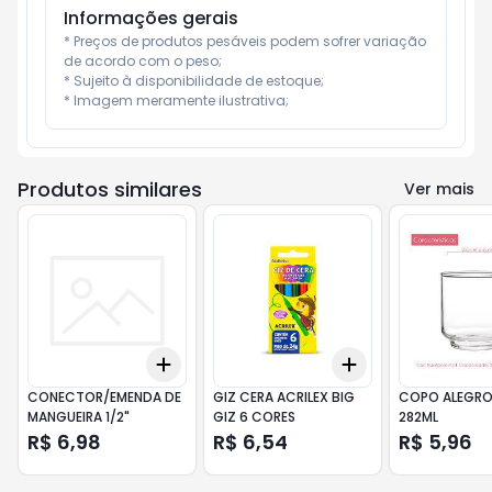
Informações gerais
* Preços de produtos pesáveis podem sofrer variação 
de acordo com o peso;

* Sujeito à disponibilidade de estoque;

* Imagem meramente ilustrativa;
Produtos similares
Ver mais
Add
Add
+
3
+
5
+
10
+
3
+
5
+
10
CONECTOR/EMENDA DE
GIZ CERA ACRILEX BIG
COPO ALEGRO
MANGUEIRA 1/2"
GIZ 6 CORES
282ML
R$ 6,98
R$ 6,54
R$ 5,96