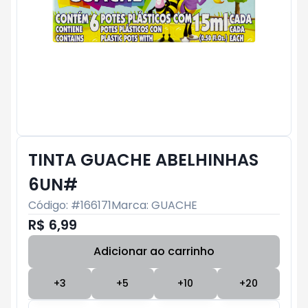
TINTA GUACHE ABELHINHAS
6UN#
Código: #
166171
Marca:
GUACHE
R$ 6,99
Adicionar ao carrinho
Subtotal:
R$ 0
+
3
+
5
+
10
+
20