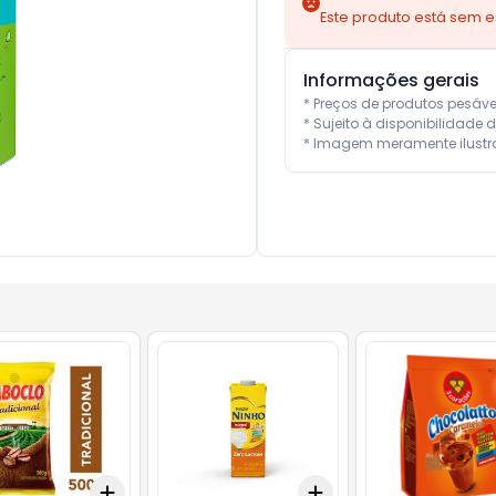
Este produto está sem 
Informações gerais
* Preços de produtos pesáv
* Sujeito à disponibilidade d
* Imagem meramente ilustra
Add
Add
10
+
3
+
5
+
10
+
3
+
5
+
10