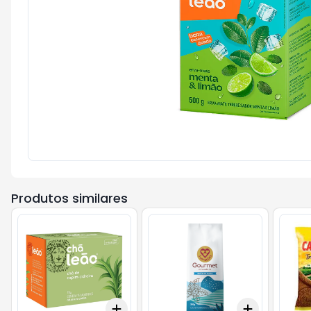
Produtos similares
Add
Add
+
3
+
5
+
10
+
3
+
5
+