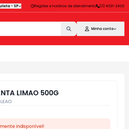
lista
-
SP
Regiões e horários de atendimento
(11) 4031-2400
Minha conta
ENTA LIMAO 500G
:
LEAO
mente indisponível!