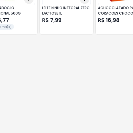
CABOCLO
LEITE NINHO INTEGRAL ZERO
ACHOCOLATADO P
IONAL 500G
LACTOSE 1L
CORACOES CHOCO
CARAMEL.560G
6,77
R$ 7,99
R$ 16,98
rama(s)