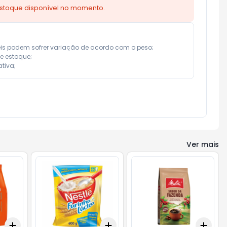
estoque disponível no momento.
eis podem sofrer variação de acordo com o peso;

e estoque;

tiva;
Ver mais
Add
Add
Add
+
3
+
5
+
10
+
3
+
5
+
10
+
3