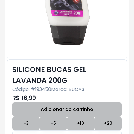
SILICONE BUCAS GEL
LAVANDA 200G
Código: #
193450
Marca:
BUCAS
R$ 16,99
Adicionar ao carrinho
Subtotal:
R$ 0
+
3
+
5
+
10
+
20