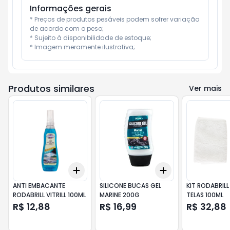
Informações gerais
* Preços de produtos pesáveis podem sofrer variação 
de acordo com o peso;

* Sujeito à disponibilidade de estoque;

* Imagem meramente ilustrativa;
Produtos similares
Ver mais
Add
Add
+
3
+
5
+
10
+
3
+
5
+
10
ANTI EMBACANTE
SILICONE BUCAS GEL
KIT RODABRILL
RODABRILL VITRILL 100ML
MARINE 200G
TELAS 100ML
R$ 12,88
R$ 16,99
R$ 32,88