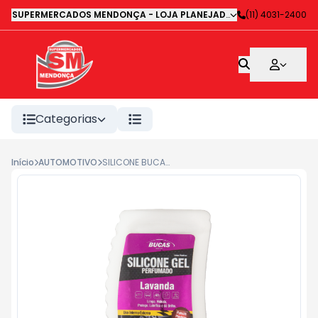
SUPERMERCADOS MENDONÇA - LOJA PLANEJADA 1
-
(11) 4031-2400
Avenida Deputa
Categorias
Início
AUTOMOTIVO
SILICONE BUCAS GEL LAVANDA 200G