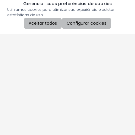
Gerenciar suas preferências de cookies
Utilizamos cookies para otimizar sua experiência e coletar
estatísticas de uso.
Aceitar todos
Configurar cookies
Aproveite as nossas promoções!
Cadastre seu e-mail e receba ofertas exclusivas.
QUERO RECEBER