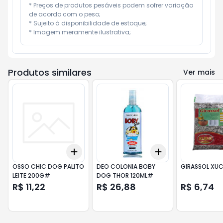
* Preços de produtos pesáveis podem sofrer variação 
de acordo com o peso;

* Sujeito à disponibilidade de estoque;

* Imagem meramente ilustrativa;
Produtos similares
Ver mais
Add
Add
+
3
+
5
+
10
+
3
+
5
+
10
OSSO CHIC DOG PALITO
DEO COLONIA BOBY
GIRASSOL XU
LEITE 200G#
DOG THOR 120ML#
R$ 11,22
R$ 26,88
R$ 6,74