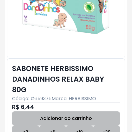
SABONETE HERBISSIMO
DANADINHOS RELAX BABY
80G
Código: #
659376
Marca:
HERBISSIMO
R$ 6,44
Adicionar ao carrinho
Subtotal:
R$ 0