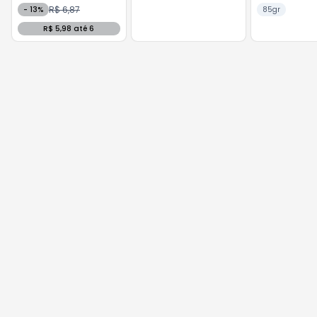
R$ 6,87
-
13
%
85gr
R$ 5,98 até 6