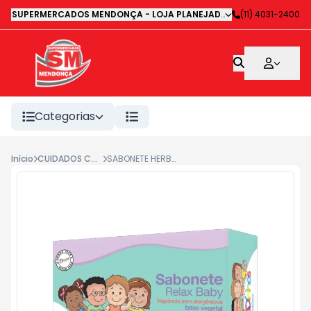
SUPERMERCADOS MENDONÇA - LOJA PLANEJADA 1
-
(11) 4031-2400
Avenida Deputa
Categorias
Início
CUIDADOS COM O CORPO
SABONETE HERBISSIMO DANADINHOS RELAX BABY 80G