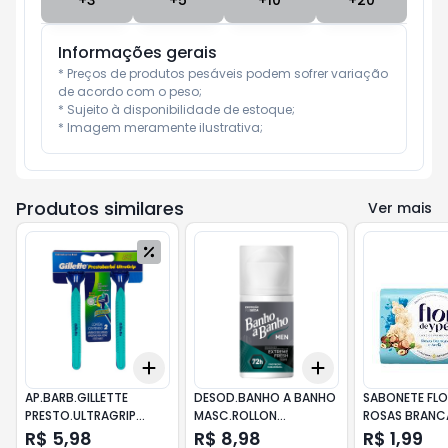
+
3
+
5
+
10
+
20
Informações gerais
* Preços de produtos pesáveis podem sofrer variação 
de acordo com o peso;

* Sujeito à disponibilidade de estoque;

* Imagem meramente ilustrativa;
Produtos similares
Ver mais
Add
Add
+
3
+
5
+
10
+
3
+
5
+
10
AP.BARB.GILLETTE
DESOD.BANHO A BANHO
SABONETE FLO
PRESTO.ULTRAGRIP
MASC.ROLLON
ROSAS BRANC
C.MOVEL 2UN
EXTR.FRESH 50ML
AVELÃ 85G
R$ 5,98
R$ 8,98
R$ 1,99