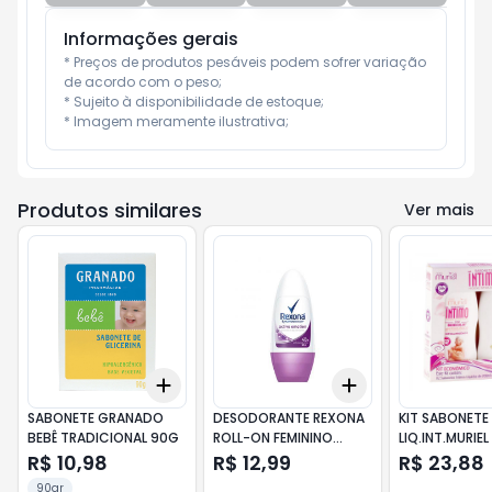
Informações gerais
* Preços de produtos pesáveis podem sofrer variação 
de acordo com o peso;

* Sujeito à disponibilidade de estoque;

* Imagem meramente ilustrativa;
Produtos similares
Ver mais
Add
Add
+
3
+
5
+
10
+
3
+
5
+
10
SABONETE GRANADO
DESODORANTE REXONA
KIT SABONETE
BEBÊ TRADICIONAL 90G
ROLL-ON FEMININO
LIQ.INT.MURIEL
ACTIVE EMOTION 50ML
200+200ML
R$ 10,98
R$ 12,99
R$ 23,88
90gr