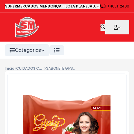
SUPERMERCADOS MENDONÇA - LOJA PLANEJADA 1
-
(11) 4031-2400
Avenida Deputa
Categorias
Início
CUIDADOS COM O CORPO
SABONETE GIPSY DESEJO MORANGO 80G