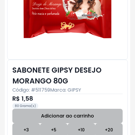
SABONETE GIPSY DESEJO
MORANGO 80G
Código: #
511759
Marca:
GIPSY
R$ 1,58
80 Grama(s)
Adicionar ao carrinho
Subtotal:
R$ 0
+
3
+
5
+
10
+
20