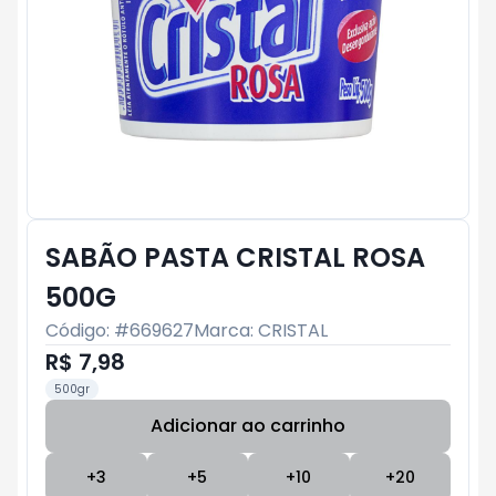
SABÃO PASTA CRISTAL ROSA
500G
Código: #
669627
Marca:
CRISTAL
R$ 7,98
500gr
Adicionar ao carrinho
Subtotal:
R$ 0
+
3
+
5
+
10
+
20