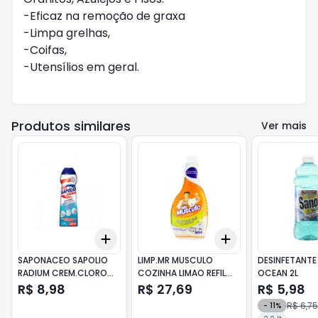
-Eficaz na remoção de graxa
-Limpa grelhas,
-Coifas,
-Utensílios em geral.
Produtos similares
Ver mais
Add
Add
+
3
+
5
+
10
+
3
+
5
+
10
SAPONACEO SAPOLIO
LIMP.MR MUSCULO
DESINFETANTE
RADIUM CREM.CLORO
COZINHA LIMAO REFIL
OCEAN 2L
L250P200ML
500ML
R$ 8,98
R$ 27,69
R$ 5,98
R$ 6,75
-
11
%