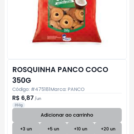
ROSQUINHA PANCO COCO
350G
Código: #
475181
Marca:
PANCO
R$ 6,87
/
un
350g
Adicionar ao carrinho
Subtotal:
R$ 0
+
3
un
+
5
un
+
10
un
+
20
un