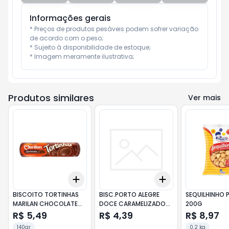
Informações gerais
* Preços de produtos pesáveis podem sofrer variação 
de acordo com o peso;

* Sujeito à disponibilidade de estoque;

* Imagem meramente ilustrativa;
Produtos similares
Ver mais
Add
Add
+
3
+
5
+
10
+
3
+
5
+
10
BISCOITO TORTINHAS
BISC.PORTO ALEGRE
SEQUILHINHO
MARILAN CHOCOLATE
DOCE CARAMELIZADO
200G
140G
CANELA 100G
R$ 5,49
R$ 4,39
R$ 8,97
140gr
0.2 kg