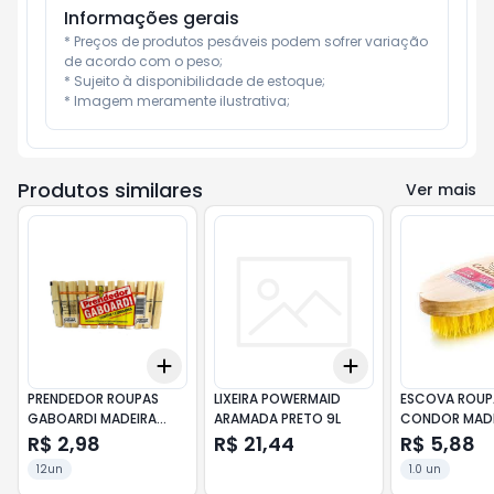
Informações gerais
* Preços de produtos pesáveis podem sofrer variação 
de acordo com o peso;

* Sujeito à disponibilidade de estoque;

* Imagem meramente ilustrativa;
Produtos similares
Ver mais
Add
Add
+
3
+
5
+
10
+
3
+
5
+
10
PRENDEDOR ROUPAS
LIXEIRA POWERMAID
ESCOVA ROUP
GABOARDI MADEIRA
ARAMADA PRETO 9L
CONDOR MADE
12UN
R$ 2,98
R$ 21,44
R$ 5,88
12un
1.0 un