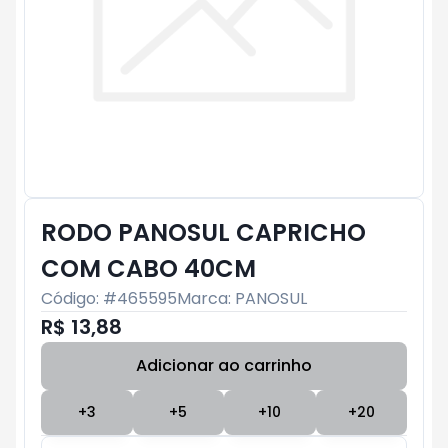
RODO PANOSUL CAPRICHO
COM CABO 40CM
Código: #
465595
Marca:
PANOSUL
R$ 13,88
Adicionar ao carrinho
Subtotal:
R$ 0
+
3
+
5
+
10
+
20