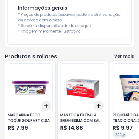
Informações gerais
* Preços de produtos pesáveis podem sofrer variação 
de acordo com o peso;

* Sujeito à disponibilidade de estoque;

* Imagem meramente ilustrativa;
Produtos similares
Ver mais
Add
Add
+
3
+
5
+
10
+
3
+
5
+
10
MARGARINA BECEL
MANTEIGA EXTRA LA
REQUEIJÃO D
TOQUE GOURMET C.SAL
SERENISSIMA COM SAL
TRADICIONAL
250G
200G (TABLETE)
R$ 7,99
R$ 14,88
R$ 9,97
200gr