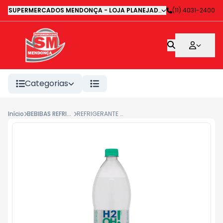
SUPERMERCADOS MENDONÇA - LOJA PLANEJADA 1
-
(11) 4031-2400
Avenida Deputa
Categorias
Início
BEBIBAS REFRIGERANTES
REFRIGERANTE H2OH LIMONETO 1.5LT#