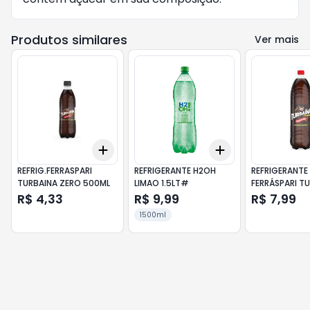
Produtos similares
Ver mais
Add
Add
+
3
+
5
+
10
+
3
+
5
+
10
REFRIG.FERRASPARI
REFRIGERANTE H2OH
REFRIGERANTE
TURBAINA ZERO 500ML
LIMAO 1.5LT#
FERRÁSPARI T
ZERO 2L
R$ 4,33
R$ 9,99
R$ 7,99
1500ml