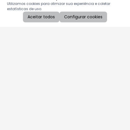
Utilizamos cookies para otimizar sua experiência e coletar
estatísticas de uso.
Aceitar todos
Configurar cookies
Aproveite as nossas promoções!
Cadastre seu e-mail e receba ofertas exclusivas.
QUERO RECEBER