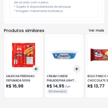
de acordo com o peso;

* Sujeito à disponibilidade de estoque;

* Imagem meramente ilustrativa;
Produtos similares
Ver mais
Add
Add
+
3
+
5
+
10
+
3
+
5
+
10
SALSICHA PERDIGAO
CREAM CHEESE
BOLO PANCO
DEFUMADA 500G
PHILADELPHIA LIGHT
CHOCOLATE 
150G
R$ 16,98
R$ 14,95
R$ 13,77
/
un
150 Grama(s)