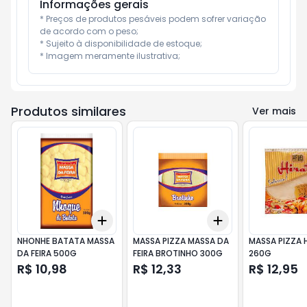
Informações gerais
* Preços de produtos pesáveis podem sofrer variação 
de acordo com o peso;

* Sujeito à disponibilidade de estoque;

* Imagem meramente ilustrativa;
Produtos similares
Ver mais
Add
Add
+
3
+
5
+
10
+
3
+
5
+
10
NHONHE BATATA MASSA
MASSA PIZZA MASSA DA
MASSA PIZZA 
DA FEIRA 500G
FEIRA BROTINHO 300G
260G
R$ 10,98
R$ 12,33
R$ 12,95