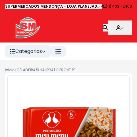
SUPERMERCADOS MENDONÇA - LOJA PLANEJADA 1
-
(11) 4031-2400
Avenida Deputa
Categorias
Início
GELADEIRA/ILHA
PRATO PRONT.PERDIGAO LOMBO SUINO 300G