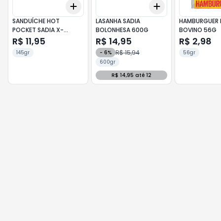
Add
Add
+
3
+
5
+
10
+
3
+
5
+
10
SANDUÍCHE HOT
LASANHA SADIA
HAMBURGUER 
POCKET SADIA X-
BOLONHESA 600G
BOVINO 56G
PICANHA 145G
R$ 11,95
R$ 14,95
R$ 2,98
R$ 15,94
145gr
-
6
%
56gr
600gr
R$ 14,95 até 12