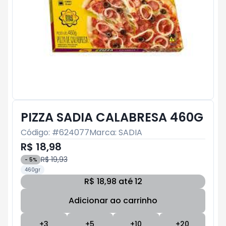
PIZZA SADIA CALABRESA 460G
Código: #
624077
Marca:
SADIA
R$ 18,98
R$ 19,93
-
5
%
460gr
R$ 18,98 até 12
Adicionar ao carrinho
Subtotal:
R$ 0
+
3
+
5
+
10
+
20