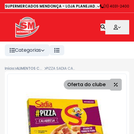
SUPERMERCADOS MENDONÇA - LOJA PLANEJADA 1
-
(11) 4031-2400
Avenida Deputa
Categorias
Início
ALIMENTOS CONGELADOS
PIZZA SADIA CALABRESA 460G
Oferta do clube