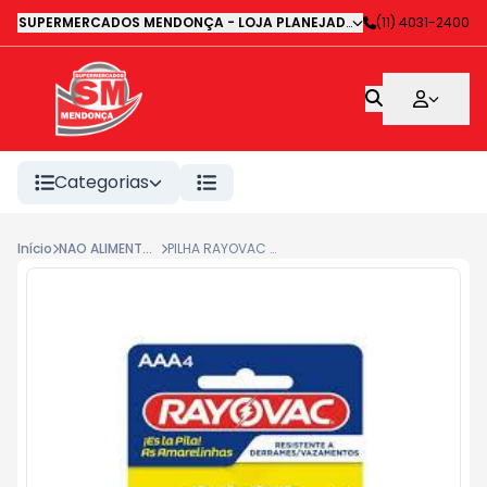
SUPERMERCADOS MENDONÇA - LOJA PLANEJADA 1
-
(11) 4031-2400
Avenida Deputa
Categorias
Início
NAO ALIMENTOS
PILHA RAYOVAC AAA 4UN