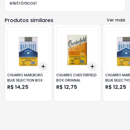
eletrônicos!
Produtos similares
Ver mais
Add
Add
+
3
+
5
+
10
+
3
+
5
+
10
CIGARRO MARLBORO
CIGARRO CHESTERFIELD
CIGARRO MAR
BLUE SELECTION BOX
BOX ORIGINAL
BLUE SELECTI
R$ 14,25
R$ 12,75
R$ 12,25