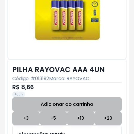
PILHA RAYOVAC AAA 4UN
Código: #
013192
Marca:
RAYOVAC
R$ 8,66
40un
Adicionar ao carrinho
Subtotal:
R$ 0
+
3
+
5
+
10
+
20
Informações gerais