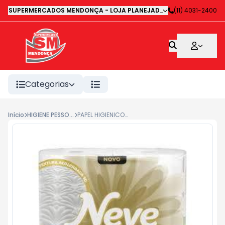
SUPERMERCADOS MENDONÇA - LOJA PLANEJADA 1
-
(11) 4031-2400
Avenida Deputa
Categorias
Início
HIGIENE PESSOAL
PAPEL HIGIENICO NEVE SUPREME F.TRIPLA 20M 4UN