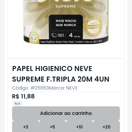
PAPEL HIGIENICO NEVE
SUPREME F.TRIPLA 20M 4UN
Código: #
051163
Marca:
NEVE
R$ 11,88
4un
Adicionar ao carrinho
Subtotal:
R$ 0
+
3
+
5
+
10
+
20