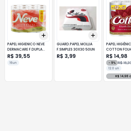
Add
Add
+
3
+
5
+
10
+
3
+
5
+
10
PAPEL HIGIENICO NEVE
GUARD.PAPEL MOLLIA
PAPEL HIGIÊNI
DERMACARE F.DUPLA
F.SIMPLES 30X30 50UN
COTTON FOLH
30M L16P15
30M LEVE 12 PA
R$ 39,55
R$ 3,99
R$ 14,98
R$ 16,3
16un
-
9
%
12.0 un
R$ 14,98 