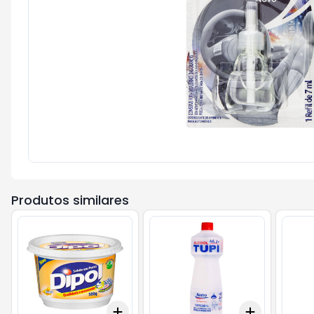
Produtos similares
Add
Add
+
3
+
5
+
10
+
3
+
5
+