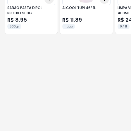
SABÃO PASTA DIPOL
ALCOOL TUPI 46º 1L
LIMPA 
NEUTRO 500G
400ML
R$ 8,95
R$ 11,89
R$ 2
500gr
1 Litro
0.4 lt