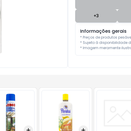
+
3
Informações gerais
* Preços de produtos pesáv
* Sujeito à disponibilidade d
* Imagem meramente ilustra
Add
Add
10
+
3
+
5
+
10
+
3
+
5
+
10