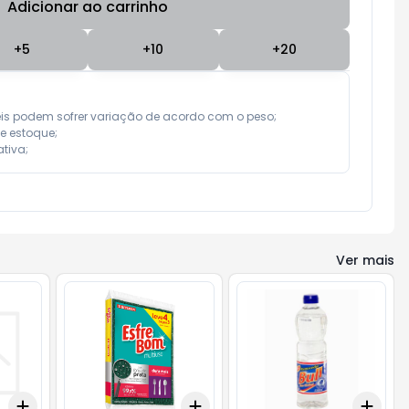
Adicionar ao carrinho
Subtotal:
R$ 0,00
+
5
+
10
+
20
eis podem sofrer variação de acordo com o peso;

e estoque;

tiva;
Ver mais
Add
Add
Add
+
3
+
5
+
10
+
3
+
5
+
10
+
3