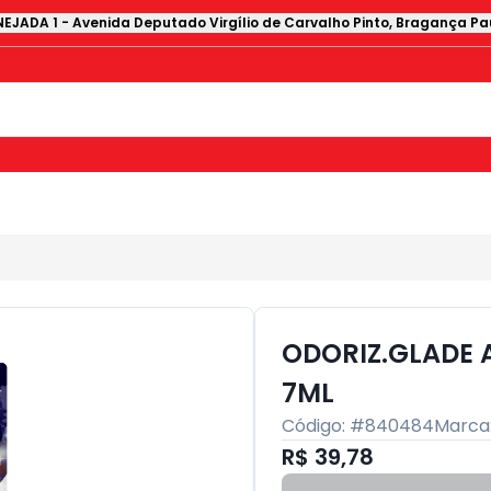
EJADA 1
-
Avenida Deputado Virgílio de Carvalho Pinto
,
Bragança Pau
ODORIZ.GLADE 
7ML
Código: #
840484
Marca
R$ 39,78