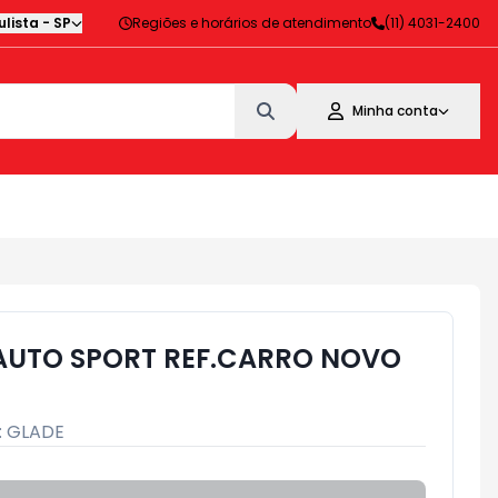
lista
-
SP
Regiões e horários de atendimento
(11) 4031-2400
Minha conta
AUTO SPORT REF.CARRO NOVO
:
GLADE