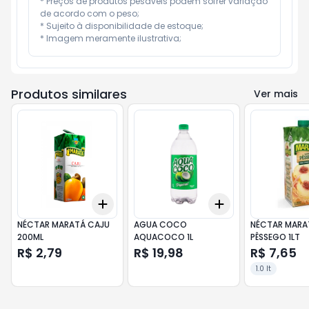
* Preços de produtos pesáveis podem sofrer variação 
de acordo com o peso;

* Sujeito à disponibilidade de estoque;

* Imagem meramente ilustrativa;
Produtos similares
Ver mais
Add
Add
+
3
+
5
+
10
+
3
+
5
+
10
NÉCTAR MARATÁ CAJU
AGUA COCO
NÉCTAR MARA
200ML
AQUACOCO 1L
PÊSSEGO 1LT
R$ 2,79
R$ 19,98
R$ 7,65
1.0 lt