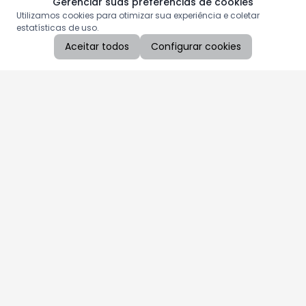
Gerenciar suas preferências de cookies
Utilizamos cookies para otimizar sua experiência e coletar
estatísticas de uso.
Aceitar todos
Configurar cookies
Aproveite as nossas promoções!
Cadastre seu e-mail e receba ofertas exclusivas.
QUERO RECEBER