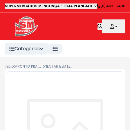
SUPERMERCADOS MENDONÇA - LOJA PLANEJADA 1
-
(11) 4031-2400
Avenida Deputa
Categorias
Início
PRONTO PRA BEBER
NECTAR BEM LEVE MACA 1L