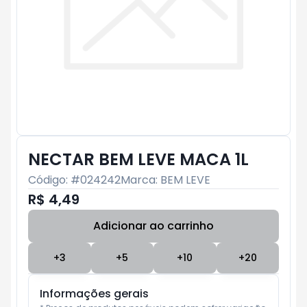
NECTAR BEM LEVE MACA 1L
Código: #
024242
Marca:
BEM LEVE
R$ 4,49
Adicionar ao carrinho
Subtotal:
R$ 0
+
3
+
5
+
10
+
20
Informações gerais