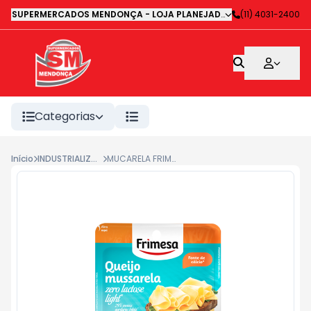
SUPERMERCADOS MENDONÇA - LOJA PLANEJADA 1
-
(11) 4031-2400
Avenida Deputa
Categorias
Início
INDUSTRIALIZADOS
MUCARELA FRIMESA ZERO LACTOSE FAT.200G