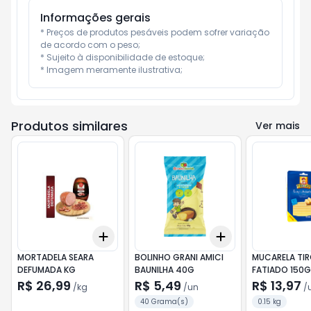
Informações gerais
* Preços de produtos pesáveis podem sofrer variação 
de acordo com o peso;

* Sujeito à disponibilidade de estoque;

* Imagem meramente ilustrativa;
Produtos similares
Ver mais
Add
Add
+
0.3
kg
+
0.5
kg
+
3
+
5
+
10
MORTADELA SEARA
BOLINHO GRANI AMICI
MUCARELA TIR
DEFUMADA KG
BAUNILHA 40G
FATIADO 150G
R$ 26,99
R$ 5,49
R$ 13,97
/
kg
/
un
/
40 Grama(s)
0.15 kg