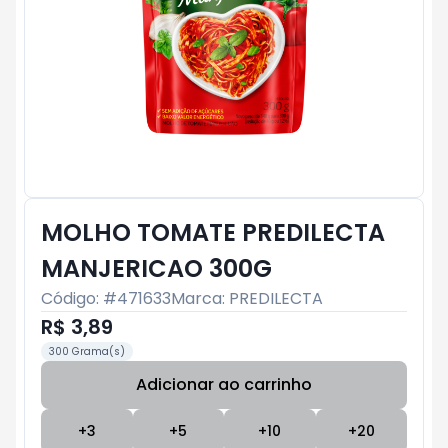
MOLHO TOMATE PREDILECTA
MANJERICAO 300G
Código: #
471633
Marca:
PREDILECTA
R$ 3,89
300 Grama(s)
Adicionar ao carrinho
Subtotal:
R$ 0
+
3
+
5
+
10
+
20