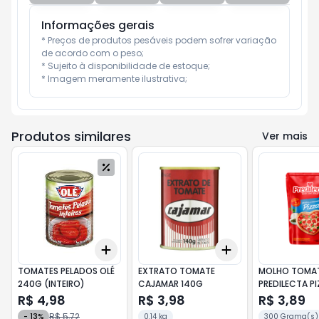
Informações gerais
* Preços de produtos pesáveis podem sofrer variação 
de acordo com o peso;

* Sujeito à disponibilidade de estoque;

* Imagem meramente ilustrativa;
Produtos similares
Ver mais
Add
Add
+
3
+
5
+
10
+
3
+
5
+
10
TOMATES PELADOS OLÉ
EXTRATO TOMATE
MOLHO TOMA
240G (INTEIRO)
CAJAMAR 140G
PREDILECTA P
R$ 4,98
R$ 3,98
R$ 3,89
R$ 5,72
-
13
%
0.14 kg
300 Grama(s)