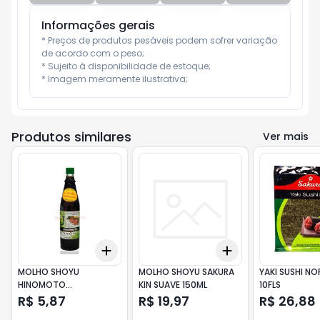
Informações gerais
* Preços de produtos pesáveis podem sofrer variação 
de acordo com o peso;

* Sujeito à disponibilidade de estoque;

* Imagem meramente ilustrativa;
Produtos similares
Ver mais
Add
Add
+
3
+
5
+
10
+
3
+
5
+
10
MOLHO SHOYU
MOLHO SHOYU SAKURA
YAKI SUSHI NO
HINOMOTO
KIN SUAVE 150ML
10FLS
TRADICIONAL 200ML
R$ 5,87
R$ 19,97
R$ 26,88