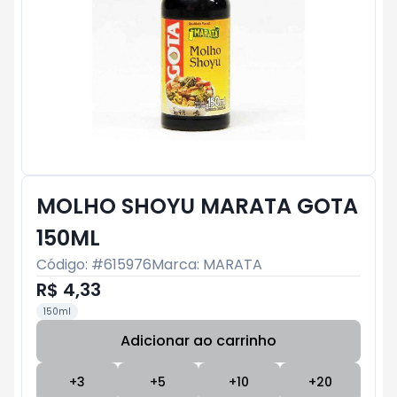
MOLHO SHOYU MARATA GOTA
150ML
Código: #
615976
Marca:
MARATA
R$ 4,33
150ml
Adicionar ao carrinho
Subtotal:
R$ 0
+
3
+
5
+
10
+
20