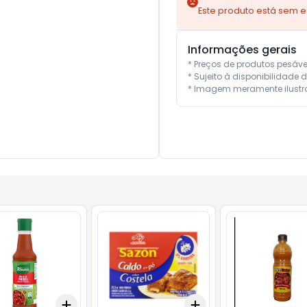
Este produto está sem 
Informações gerais
* Preços de produtos pesáv
* Sujeito à disponibilidade d
* Imagem meramente ilustra
Add
Add
10
+
3
+
5
+
10
+
3
+
5
+
10