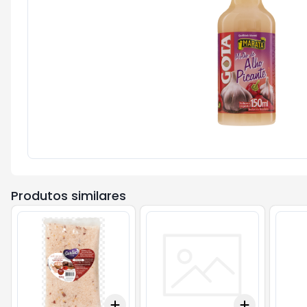
Produtos similares
Add
Add
+
3
+
5
+
10
+
3
+
5
+