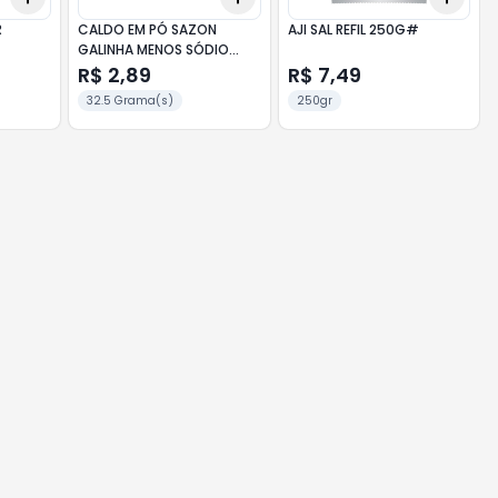
R
CALDO EM PÓ SAZON
AJI SAL REFIL 250G#
GALINHA MENOS SÓDIO
32,5G
R$ 2,89
R$ 7,49
32.5 Grama(s)
250gr