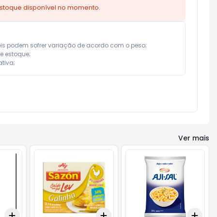
estoque disponível no momento.
eis podem sofrer variação de acordo com o peso;

e estoque;

tiva;
Ver mais
Add
Add
Add
+
3
+
5
+
10
+
3
+
5
+
10
+
3