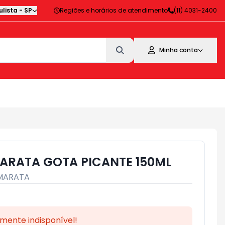
lista
-
SP
Regiões e horários de atendimento
(11) 4031-2400
Minha conta
ARATA GOTA PICANTE 150ML
MARATA
mente indisponível!