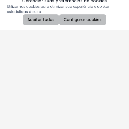
Gerenciar suas preferências de cookies
Utilizamos cookies para otimizar sua experiência e coletar
estatísticas de uso.
Aceitar todos
Configurar cookies
Aproveite as nossas promoções!
Cadastre seu e-mail e receba ofertas exclusivas.
QUERO RECEBER