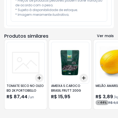
* Preços de produtos pesáveis podem sofrer variação 
de acordo com o peso;

* Sujeito à disponibilidade de estoque;

* Imagem meramente ilustrativa;
Produtos similares
Ver mais
Add
Add
+
3
+
5
+
10
+
3
+
5
+
10
TOMATE SECO NO OLEO
AMEIXA S.CAROCO
MELÃO AMARE
BD 2K PORTOBELLO
BRASIL FRUTT 200G
R$ 87,44
R$ 15,95
R$ 3,89
/
un
/
k
R$ 6,
-
44
%