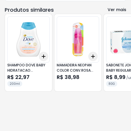
Produtos similares
Ver mais
Add
Add
+
3
+
5
+
10
+
3
+
5
+
10
SHAMPOO DOVE BABY
MAMADEIRA NEOPAN
SABONETE JO
HIDRATACAO
COLOR CONV.ROSA
BABY REGULAR
ENRIQUECIDA
300ML
R$ 22,97
R$ 38,98
R$ 8,99
/
u
CAC.200ML
200ml
80G