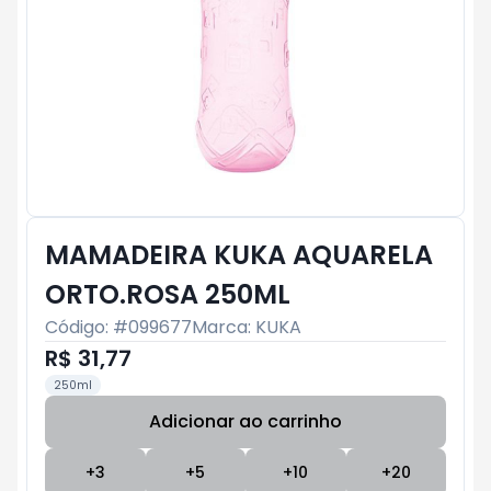
MAMADEIRA KUKA AQUARELA
ORTO.ROSA 250ML
Código: #
099677
Marca:
KUKA
R$ 31,77
250ml
Adicionar ao carrinho
Subtotal:
R$ 0
+
3
+
5
+
10
+
20