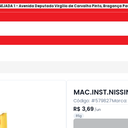
EJADA 1
-
Avenida Deputado Virgílio de Carvalho Pinto
,
Bragança Pau
MAC.INST.NISS
Código: #
579827
Marca
R$ 3,69
/
un
85g