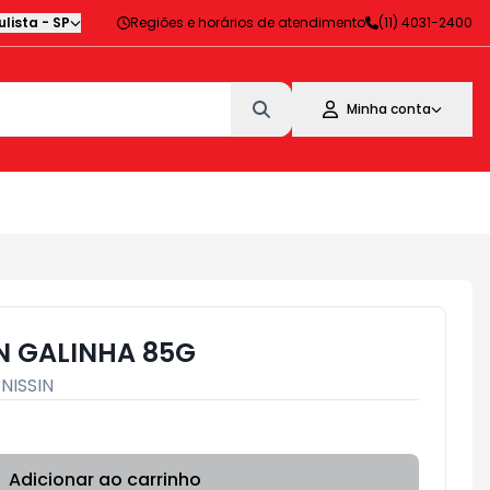
lista
-
SP
Regiões e horários de atendimento
(11) 4031-2400
Minha conta
IN GALINHA 85G
:
NISSIN
Adicionar ao carrinho
Subtotal:
R$ 0,00