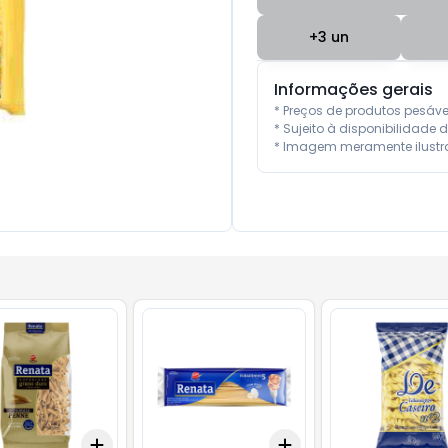
+
3
un
Informações gerais
* Preços de produtos pesáv
* Sujeito à disponibilidade d
* Imagem meramente ilustra
Add
Add
10
+
3
+
5
+
10
+
3
+
5
+
10