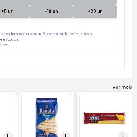
+
5
un
+
10
un
+
20
un
eis podem sofrer variação de acordo com o peso;

e estoque;

tiva;
Ver mais
Add
Add
Add
+
3
+
5
+
10
+
3
+
5
+
10
+
3