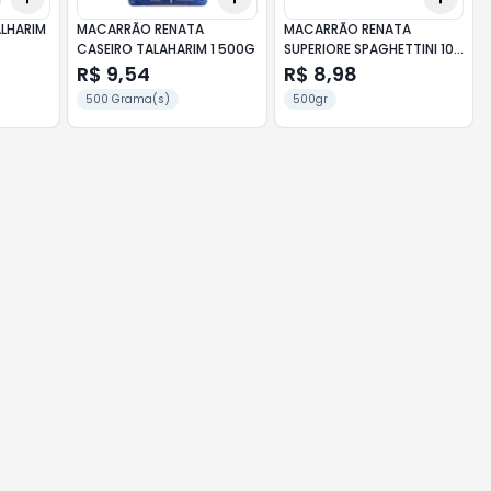
ALHARIM
MACARRÃO RENATA
MACARRÃO RENATA
CASEIRO TALAHARIM 1 500G
SUPERIORE SPAGHETTINI 10
500G
R$ 9,54
R$ 8,98
500 Grama(s)
500gr