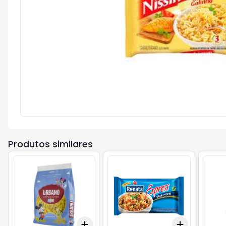
Produtos similares
Add
Add
+
3
+
5
+
10
+
3
+
5
+