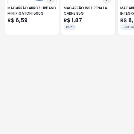
MACARRÃO ARROZ URBANO
MACARRÃO INST.RENATA
MACARR
MINI RIGATONI 500G
CARNE 85G
INTEGR
R$ 6,59
R$ 1,87
R$ 8
85hr
500 G