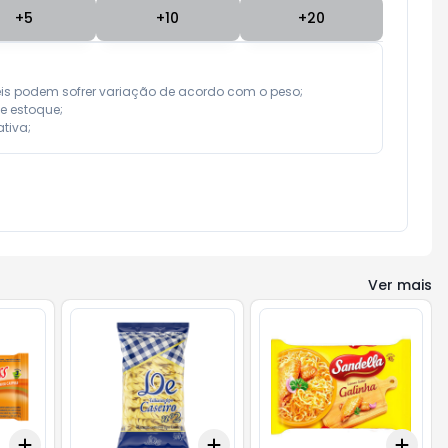
+
5
+
10
+
20
eis podem sofrer variação de acordo com o peso;

e estoque;

tiva;
Ver mais
Add
Add
Add
+
3
+
5
+
10
+
3
+
5
+
10
+
3