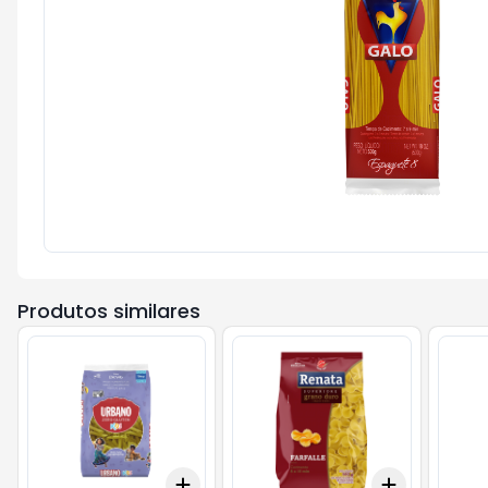
Produtos similares
Add
Add
+
3
+
5
+
10
+
3
+
5
+