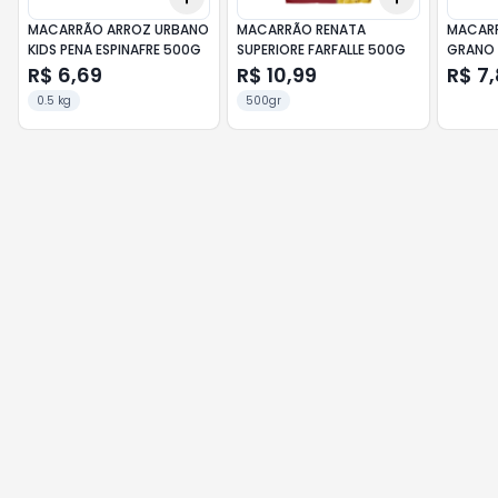
MACARRÃO ARROZ URBANO
MACARRÃO RENATA
MACAR
KIDS PENA ESPINAFRE 500G
SUPERIORE FARFALLE 500G
GRANO 
500G
R$ 6,69
R$ 10,99
R$ 7
0.5 kg
500gr