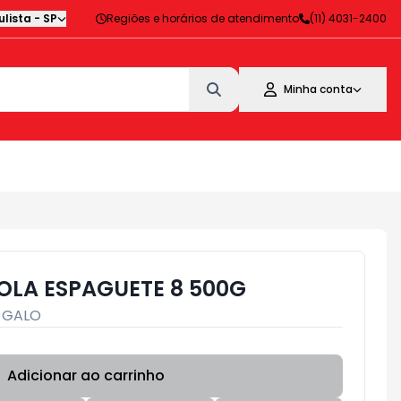
lista
-
SP
Regiões e horários de atendimento
(11) 4031-2400
Minha conta
LA ESPAGUETE 8 500G
:
GALO
Adicionar ao carrinho
Subtotal:
R$ 0,00