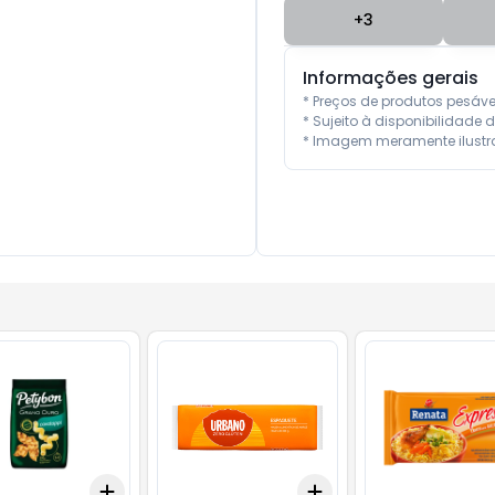
+
3
Informações gerais
* Preços de produtos pesáv
* Sujeito à disponibilidade d
* Imagem meramente ilustra
Add
Add
10
+
3
+
5
+
10
+
3
+
5
+
10