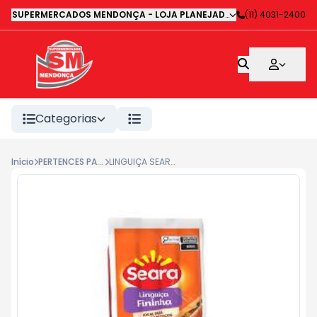
SUPERMERCADOS MENDONÇA - LOJA PLANEJADA 1
-
(11) 4031-2400
Avenida Deputa
Categorias
Início
PERTENCES PARA FEIJOADA
LINGUIÇA SEARA FININHA 215G