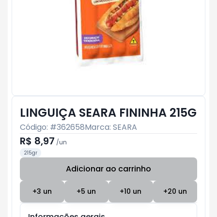
LINGUIÇA SEARA FININHA 215G
Código: #
362658
Marca:
SEARA
R$ 8,97
/
un
215gr
Adicionar ao carrinho
Subtotal:
R$ 0
+
3
un
+
5
un
+
10
un
+
20
un
Informações gerais