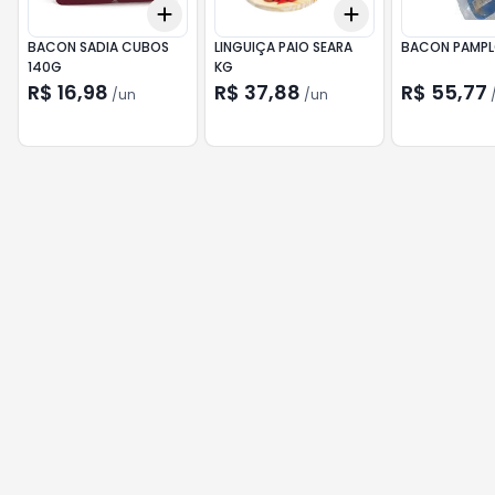
Add
Add
+
3
+
5
+
10
+
3
+
5
+
10
BACON SADIA CUBOS
LINGUIÇA PAIO SEARA
BACON PAMPL
140G
KG
R$ 16,98
R$ 37,88
R$ 55,77
/
un
/
un