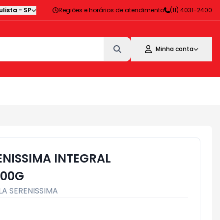
lista
-
SP
Regiões e horários de atendimento
(11) 4031-2400
Minha conta
RENISSIMA INTEGRAL
400G
LA SERENISSIMA