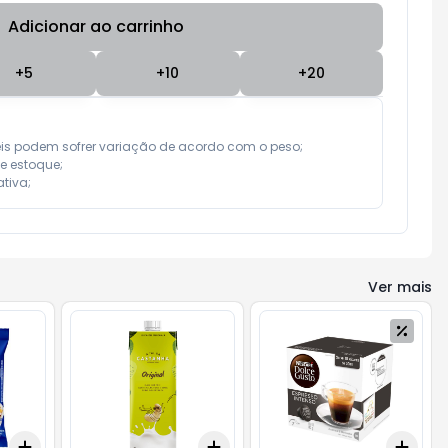
Adicionar ao carrinho
Subtotal:
R$ 0,00
+
5
+
10
+
20
eis podem sofrer variação de acordo com o peso;

e estoque;

tiva;
Ver mais
Add
Add
Add
+
3
+
5
+
10
+
3
+
5
+
10
+
3