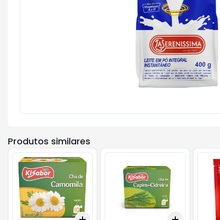
Produtos similares
Add
Add
+
3
+
5
+
10
+
3
+
5
+