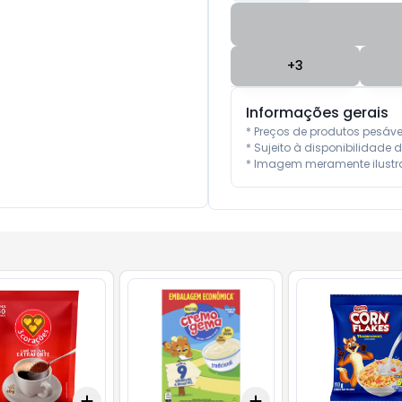
+
3
Informações gerais
* Preços de produtos pesáv
* Sujeito à disponibilidade d
* Imagem meramente ilustra
Add
Add
10
+
3
+
5
+
10
+
3
+
5
+
10