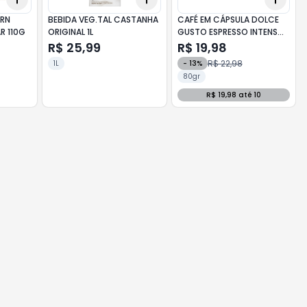
ORN
BEBIDA VEG.TAL CASTANHA
CAFÉ EM CÁPSULA DOLCE
R 110G
ORIGINAL 1L
GUSTO ESPRESSO INTENSO
COM 10 80G
R$ 25,99
R$ 19,98
R$ 22,98
1L
-
13
%
80gr
R$ 19,98 até 10