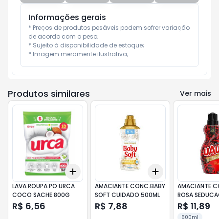
Informações gerais
* Preços de produtos pesáveis podem sofrer variação 
de acordo com o peso;

* Sujeito à disponibilidade de estoque;

* Imagem meramente ilustrativa;
Produtos similares
Ver mais
Add
Add
+
3
+
5
+
10
+
3
+
5
+
10
LAVA ROUPA PO URCA
AMACIANTE CONC.BABY
AMACIANTE C
COCO SACHE 800G
SOFT CUIDADO 500ML
ROSA SEDUCA
R$ 6,56
R$ 7,88
R$ 11,89
500ml