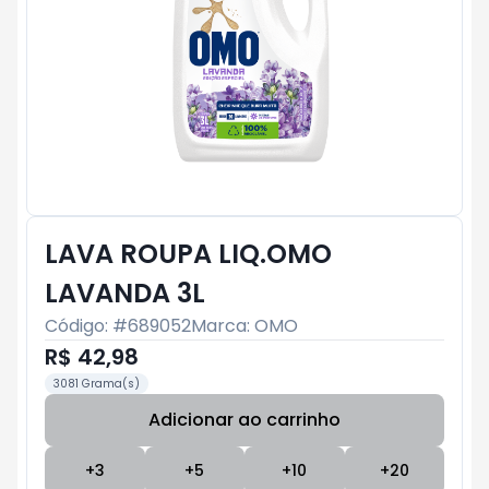
LAVA ROUPA LIQ.OMO
LAVANDA 3L
Código: #
689052
Marca:
OMO
R$ 42,98
3081 Grama(s)
Adicionar ao carrinho
Subtotal:
R$ 0
+
3
+
5
+
10
+
20