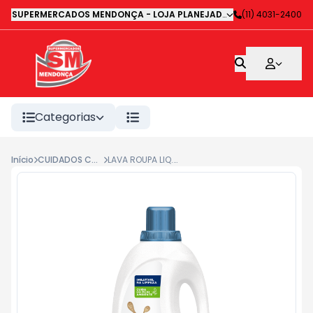
SUPERMERCADOS MENDONÇA - LOJA PLANEJADA 1
-
(11) 4031-2400
Avenida Deputa
Categorias
Início
CUIDADOS COM A ROUPA
LAVA ROUPA LIQ.OMO LAVANDA 3L