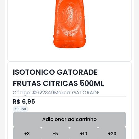
ISOTONICO GATORADE
FRUTAS CITRICAS 500ML
Código: #
622349
Marca:
GATORADE
R$ 6,95
500ml
Adicionar ao carrinho
Subtotal:
R$ 0
+
3
+
5
+
10
+
20