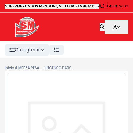
SUPERMERCADOS MENDONÇA - LOJA PLANEJADA 1
-
(11) 4031-2400
Avenida Deputa
Categorias
Início
LIMPEZA PESADA
INCENSO DARSHAN OLHO GREGO