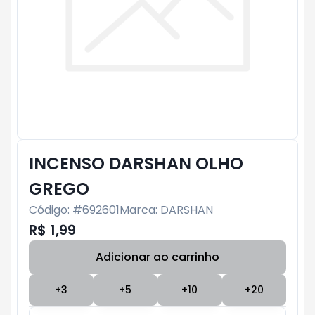
INCENSO DARSHAN OLHO
GREGO
Código: #
692601
Marca:
DARSHAN
R$ 1,99
Adicionar ao carrinho
Subtotal:
R$ 0
+
3
+
5
+
10
+
20