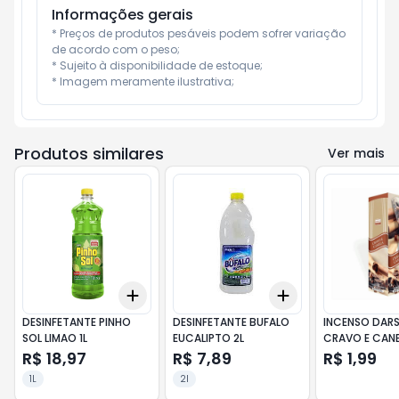
Informações gerais
* Preços de produtos pesáveis podem sofrer variação 
de acordo com o peso;

* Sujeito à disponibilidade de estoque;

* Imagem meramente ilustrativa;
Produtos similares
Ver mais
Add
Add
+
3
+
5
+
10
+
3
+
5
+
10
DESINFETANTE PINHO
DESINFETANTE BUFALO
INCENSO DAR
SOL LIMAO 1L
EUCALIPTO 2L
CRAVO E CAN
R$ 18,97
R$ 7,89
R$ 1,99
1L
2l