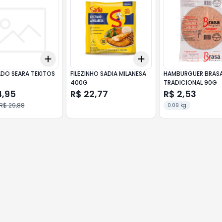
Add
Add
10
+
3
+
5
+
10
+
3
+
5
+
10
DO SEARA TEKITOS
FILEZINHO SADIA MILANESA
HAMBURGUER BRAS
400G
TRADICIONAL 90G
4,95
R$ 22,77
R$ 2,53
R$ 29,88
0.09 kg