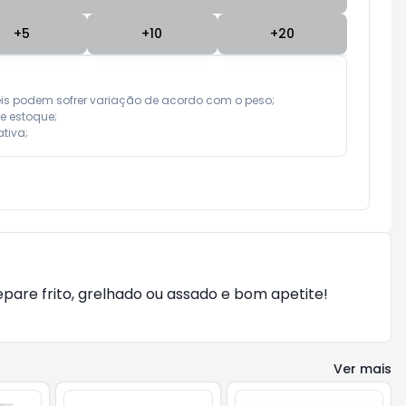
+
5
+
10
+
20
eis podem sofrer variação de acordo com o peso;

e estoque;

tiva;
pare frito, grelhado ou assado e bom apetite!
Ver mais