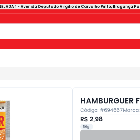
EJADA 1
-
Avenida Deputado Virgílio de Carvalho Pinto
,
Bragança Pau
HAMBURGUER F
Código: #
694667
Marca
R$ 2,98
56gr