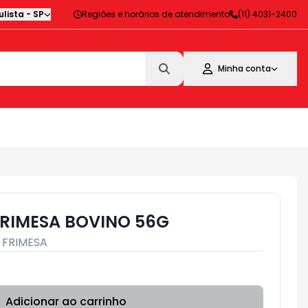
lista
-
SP
Regiões e horários de atendimento
(11) 4031-2400
Minha conta
RIMESA BOVINO 56G
:
FRIMESA
Adicionar ao carrinho
Subtotal:
R$ 0,00