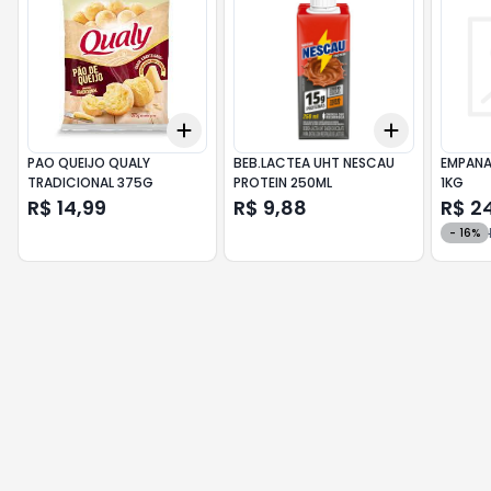
Add
Add
+
3
+
5
+
10
+
3
+
5
+
PAO QUEIJO QUALY
BEB.LACTEA UHT NESCAU
EMPANA
TRADICIONAL 375G
PROTEIN 250ML
1KG
R$ 14,99
R$ 9,88
R$ 2
-
16
%