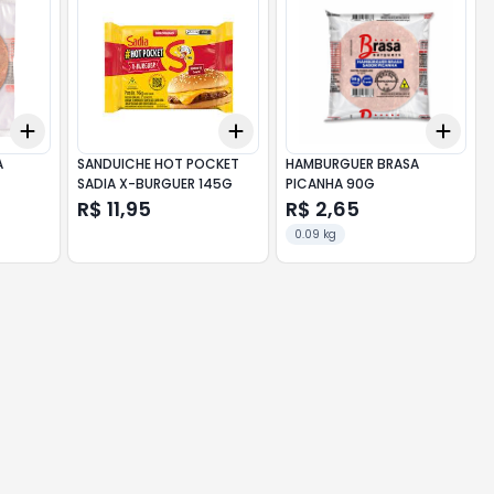
Add
Add
Add
+
3
+
5
+
10
+
3
+
5
+
10
+
3
A
SANDUICHE HOT POCKET
HAMBURGUER BRASA
SADIA X-BURGUER 145G
PICANHA 90G
R$ 11,95
R$ 2,65
0.09 kg