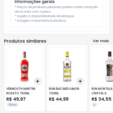
Informações gerais
* Preços de produtos pesáveis podem sofrer variação 
de acordo com o peso;

* Sujeito à disponibilidade de estoque;

* Imagem meramente ilustrativa;
Produtos similares
Ver mais
Add
Add
+
3
+
5
+
10
+
3
+
5
+
10
VERMOUTH MARTINI
RUM BACARDI LIMON
RUN MONTILLA
ROSATO 750ML
700ML
CRISTAL 1L
R$ 49,97
R$ 44,99
R$ 34,55
750ml
1L