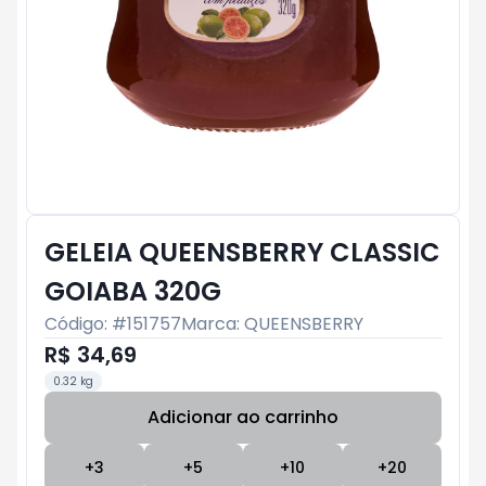
GELEIA QUEENSBERRY CLASSIC
GOIABA 320G
Código: #
151757
Marca:
QUEENSBERRY
R$ 34,69
0.32 kg
Adicionar ao carrinho
Subtotal:
R$ 0
+
3
+
5
+
10
+
20