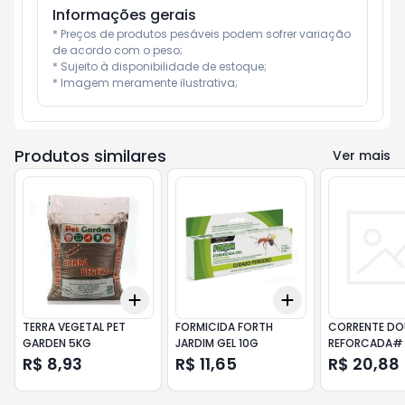
Informações gerais
* Preços de produtos pesáveis podem sofrer variação 
de acordo com o peso;

* Sujeito à disponibilidade de estoque;

* Imagem meramente ilustrativa;
Produtos similares
Ver mais
Add
Add
+
3
+
5
+
10
+
3
+
5
+
10
TERRA VEGETAL PET
FORMICIDA FORTH
CORRENTE DO
GARDEN 5KG
JARDIM GEL 10G
REFORCADA#
R$ 8,93
R$ 11,65
R$ 20,88