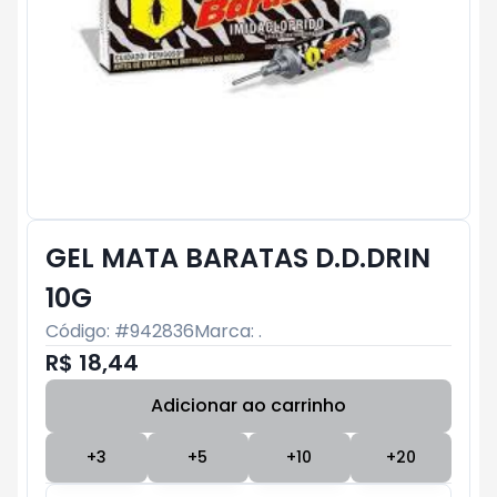
GEL MATA BARATAS D.D.DRIN
10G
Código: #
942836
Marca:
.
R$ 18,44
Adicionar ao carrinho
Subtotal:
R$ 0
+
3
+
5
+
10
+
20