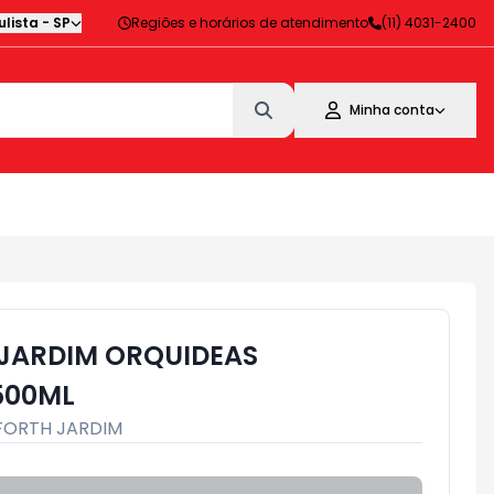
lista
-
SP
Regiões e horários de atendimento
(11) 4031-2400
Minha conta
H JARDIM ORQUIDEAS
500ML
FORTH JARDIM