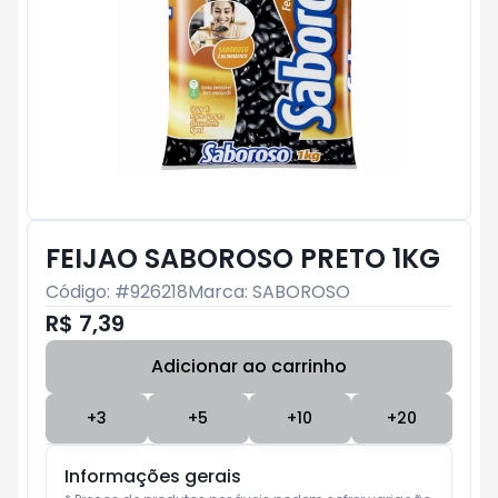
FEIJAO SABOROSO PRETO 1KG
Código: #
926218
Marca:
SABOROSO
R$ 7,39
Adicionar ao carrinho
Subtotal:
R$ 0
+
3
+
5
+
10
+
20
Informações gerais