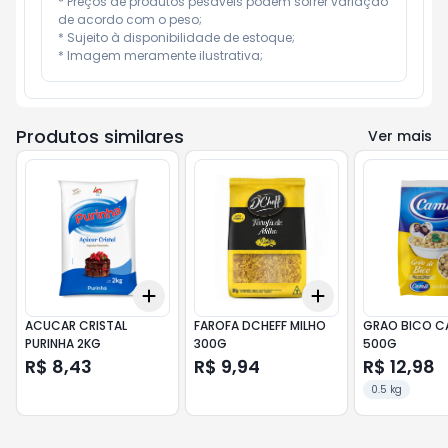
* Preços de produtos pesáveis podem sofrer variação 
de acordo com o peso;

* Sujeito à disponibilidade de estoque;

* Imagem meramente ilustrativa;
Produtos similares
Ver mais
Add
Add
+
3
+
5
+
10
+
3
+
5
+
10
ACUCAR CRISTAL
FAROFA DCHEFF MILHO
GRAO BICO C
PURINHA 2KG
300G
500G
R$ 8,43
R$ 9,94
R$ 12,98
0.5 kg