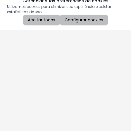
Gerenciar suas preferências de cookies
Utilizamos cookies para otimizar sua experiência e coletar
estatísticas de uso.
Aceitar todos
Configurar cookies
Aproveite as nossas promoções!
Cadastre seu e-mail e receba ofertas exclusivas.
QUERO RECEBER