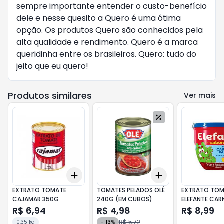
sempre importante entender o custo-benefício
dele e nesse quesito a Quero é uma ótima
opção. Os produtos Quero são conhecidos pela
alta qualidade e rendimento. Quero é a marca
queridinha entre os brasileiros. Quero: tudo do
jeito que eu quero!
Produtos similares
Ver mais
Add
Add
+
3
+
5
+
10
+
3
+
5
+
10
EXTRATO TOMATE
TOMATES PELADOS OLÉ
EXTRATO TOM
CAJAMAR 350G
240G (EM CUBOS)
ELEFANTE CAR
R$ 6,94
R$ 4,98
R$ 8,99
R$ 5,72
0.35 kg
-
13
%