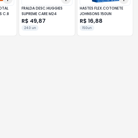
OTAL
FRALDA DESC.HUGGIES
HASTES FLEX.COTONETE
S C.8
SUPREME CARE M24
JOHNSONS 150UN
R$ 49,87
R$ 16,88
24.0 un
150un