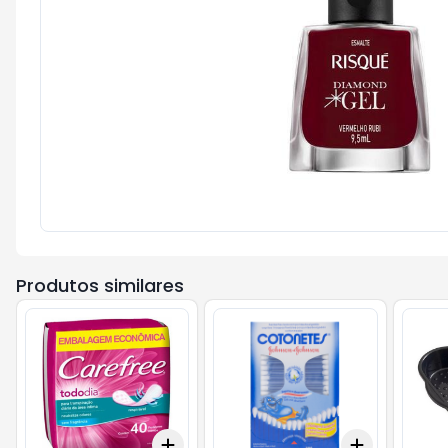
Produtos similares
Add
Add
+
3
+
5
+
10
+
3
+
5
+