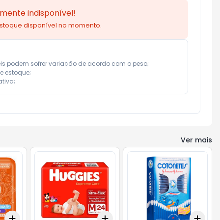
mente indisponível!
estoque disponível no momento.
eis podem sofrer variação de acordo com o peso;

e estoque;

tiva;
Ver mais
Add
Add
Add
+
3
+
5
+
10
+
3
+
5
+
10
+
3