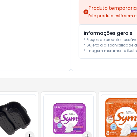
Produto temporaria
Este produto está sem 
Informações gerais
* Preços de produtos pesáv
* Sujeito à disponibilidade d
* Imagem meramente ilustra
Add
Add
10
+
3
+
5
+
10
+
3
+
5
+
10