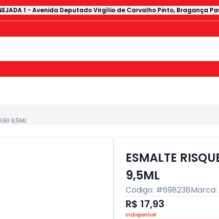
EJADA 1
-
Avenida Deputado Virgílio de Carvalho Pinto
,
Bragança Pau
UBI 9,5ML
ESMALTE RISQU
9,5ML
Código: #
698238
Marca:
R$ 17,93
Indisponível