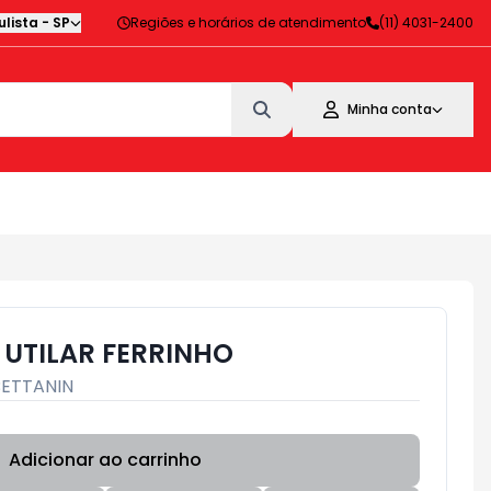
lista
-
SP
Regiões e horários de atendimento
(11) 4031-2400
Minha conta
UTILAR FERRINHO
BETTANIN
Adicionar ao carrinho
Subtotal:
R$ 0,00