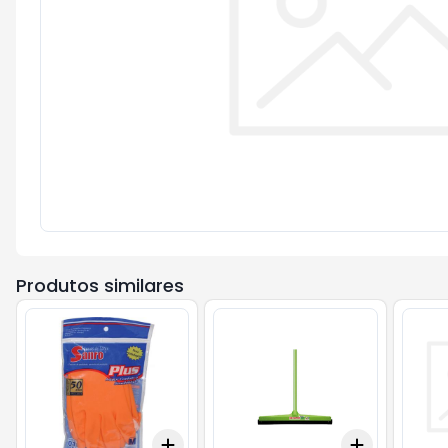
Produtos similares
Add
Add
+
3
+
5
+
10
+
3
+
5
+