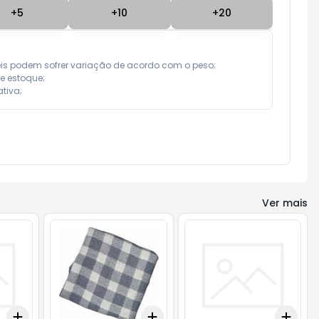
+
5
+
10
+
20
eis podem sofrer variação de acordo com o peso;

e estoque;

tiva;
Ver mais
Add
Add
Add
+
3
+
5
+
10
+
3
+
5
+
10
+
3