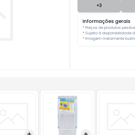
+
3
Informações gerais
* Preços de produtos pesáv
* Sujeito à disponibilidade d
* Imagem meramente ilustra
Add
Add
10
+
3
+
5
+
10
+
3
+
5
+
10